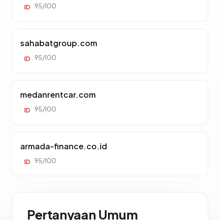
95/100
ID
sahabatgroup.com
95/100
ID
medanrentcar.com
95/100
ID
armada-finance.co.id
95/100
ID
Pertanyaan Umum