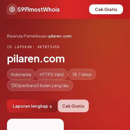
S991mostWhois
Cek Gratis
Beranda
›
Pemeriksaan
›
pilaren.com
ID LAPORAN: #07B7345D
pilaren.com
Indonesia
HTTPS Valid
18.1 tahun
Diperbarui
3 bulan yang lalu
Laporan lengkap ↓
Cek Gratis