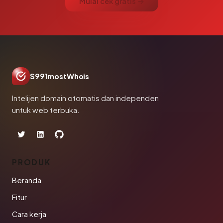
Mulai cek gratis →
S991mostWhois
Intelijen domain otomatis dan independen
untuk web terbuka.
PRODUK
Beranda
Fitur
Cara kerja