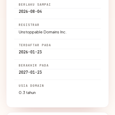
BERLAKU SAMPAI
2026-08-04
REGISTRAR
Unstoppable Domains Inc.
TERDAFTAR PADA
2026-01-23
BERAKHIR PADA
2027-01-23
USIA DOMAIN
0.3 tahun