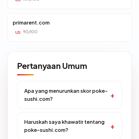
primarent.com
90/100
US
Pertanyaan Umum
Apa yang menurunkan skor poke-
sushi.com?
Haruskah saya khawatir tentang
poke-sushi.com?