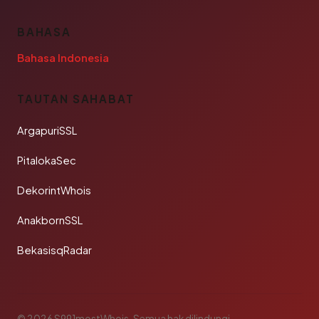
BAHASA
Bahasa Indonesia
TAUTAN SAHABAT
ArgapuriSSL
PitalokaSec
DekorintWhois
AnakbornSSL
BekasisqRadar
© 2026 S991mostWhois. Semua hak dilindungi.