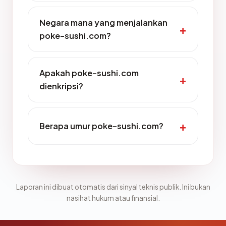
Negara mana yang menjalankan
poke-sushi.com?
Apakah poke-sushi.com
dienkripsi?
Berapa umur poke-sushi.com?
Laporan ini dibuat otomatis dari sinyal teknis publik. Ini bukan
nasihat hukum atau finansial.