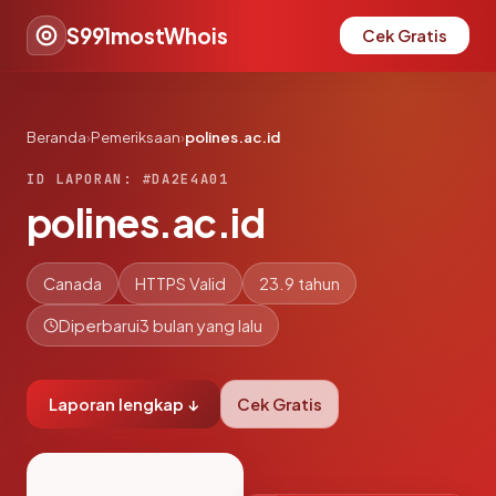
S991mostWhois
Cek Gratis
Beranda
›
Pemeriksaan
›
polines.ac.id
ID LAPORAN: #DA2E4A01
polines.ac.id
Canada
HTTPS Valid
23.9 tahun
Diperbarui
3 bulan yang lalu
Laporan lengkap ↓
Cek Gratis