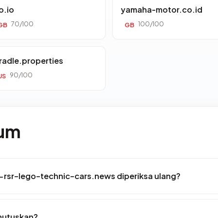
o.io
yamaha-motor.co.id
70/100
100/100
GB
GB
radle.properties
90/100
US
mum
-rsr-lego-technic-cars.news diperiksa ulang?
mutuskan?