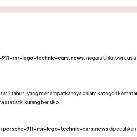
-911-rsr-lego-technic-cars.news
: negara Unknown, usia
kitar ? tahun, yang menempatkannya dalam kategori kemat
 statistik kurang berisiko.
eh
porsche-911-rsr-lego-technic-cars.news
dipecahkan