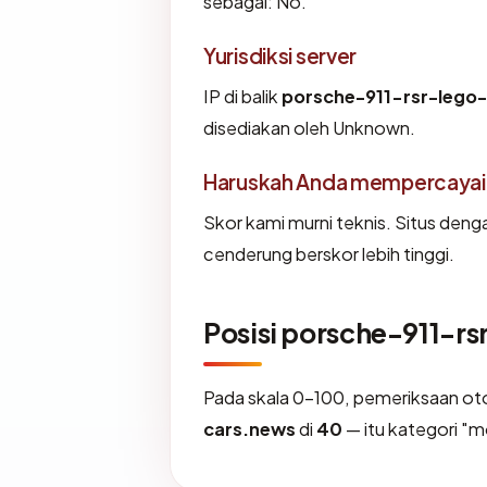
sebagai: No.
Yurisdiksi server
IP di balik
porsche-911-rsr-lego
disediakan oleh Unknown.
Haruskah Anda mempercayai
Skor kami murni teknis. Situs deng
cenderung berskor lebih tinggi.
Posisi porsche-911-r
Pada skala 0-100, pemeriksaan 
cars.news
di
40
— itu kategori "