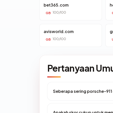
bet365.com
h
100/100
GB
avisworld.com
g
100/100
GB
Pertanyaan U
Seberapa sering porsche-911
Apakah skor cukup untuk me