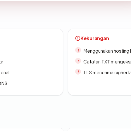
Kekurangan
Menggunakan hosting 
ar
Catatan TXT mengeksp
kenal
TLS menerima cipher 
 DNS