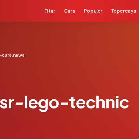
Fitur
Cara
Populer
Tepercaya
c-cars.news
sr-lego-technic