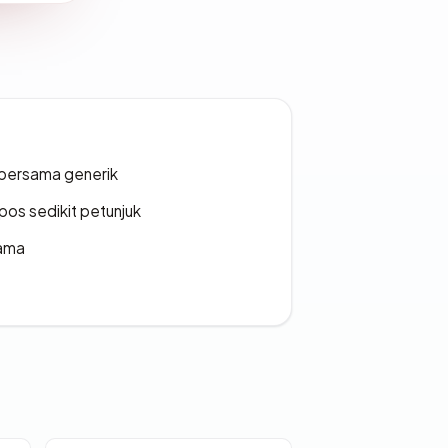
bersama generik
os sedikit petunjuk
lama