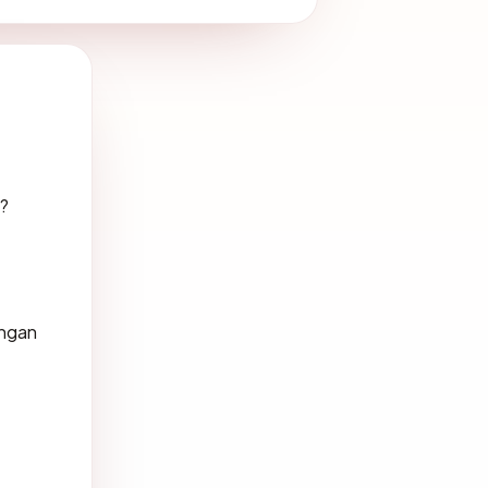
 ?
angan