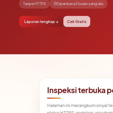
Tanpa HTTPS
Diperbarui
3 bulan yang lalu
Laporan lengkap ↓
Cek Gratis
Inspeksi terbuka 
Halaman ini merangkum sinyal t
status HTTPS, registrar, usia dom