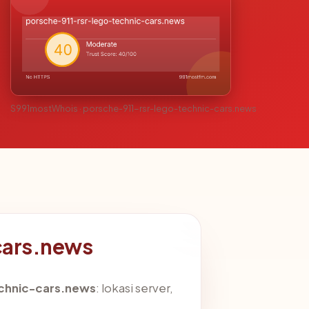
S991mostWhois · porsche-911-rsr-lego-technic-cars.news
cars.news
chnic-cars.news
: lokasi server,