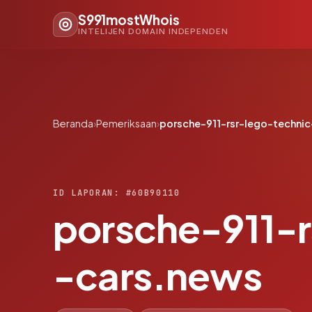
S991mostWhois
INTELIJEN DOMAIN INDEPENDEN
Beranda
›
Pemeriksaan
›
porsche-911-rsr-lego-techni
ID LAPORAN: #60B90110
porsche-911-r
-cars.news