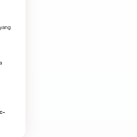
 yang
a
c-