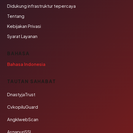
Didukung infrastruktur tepercaya
Tentang
Kebijakan Privasi
Syarat Layanan
BAHASA
Bahasa Indonesia
TAUTAN SAHABAT
DnastyjaTrust
CvkopiluGuard
AngklwebScan
ArgapuriSSL