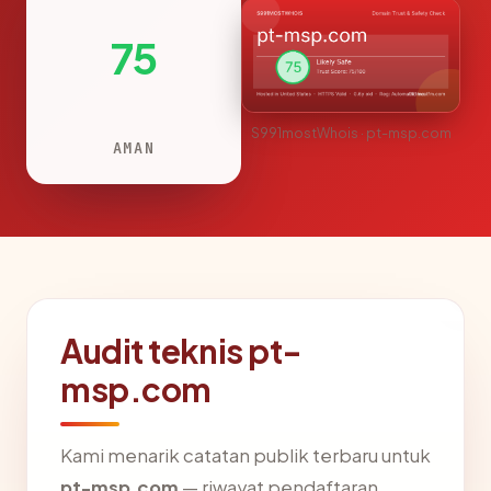
75
S991mostWhois · pt-msp.com
AMAN
Audit teknis pt-
msp.com
Kami menarik catatan publik terbaru untuk
pt-msp.com
— riwayat pendaftaran,