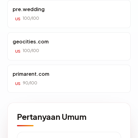
pre.wedding
100/100
US
geocities.com
100/100
US
primarent.com
90/100
US
Pertanyaan Umum