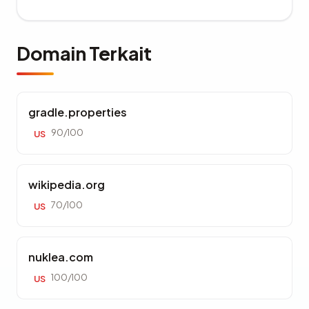
Domain Terkait
gradle.properties
90/100
US
wikipedia.org
70/100
US
nuklea.com
100/100
US