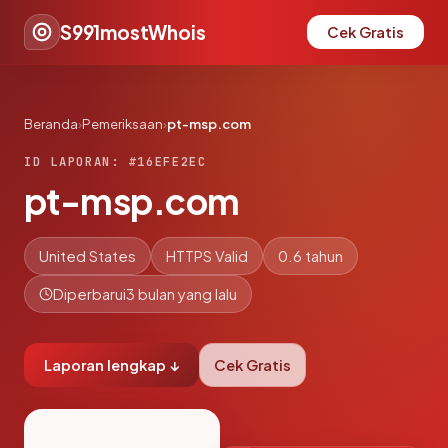
S991mostWhois
Cek Gratis
Beranda
›
Pemeriksaan
›
pt-msp.com
ID LAPORAN: #16EFE2EC
pt-msp.com
United States
HTTPS Valid
0.6 tahun
Diperbarui
3 bulan yang lalu
Laporan lengkap ↓
Cek Gratis