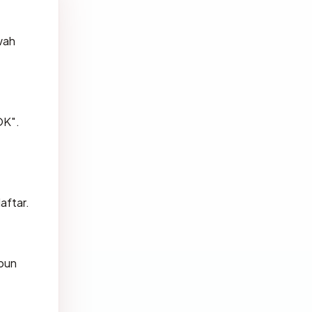
wah
OK".
aftar.
 pun