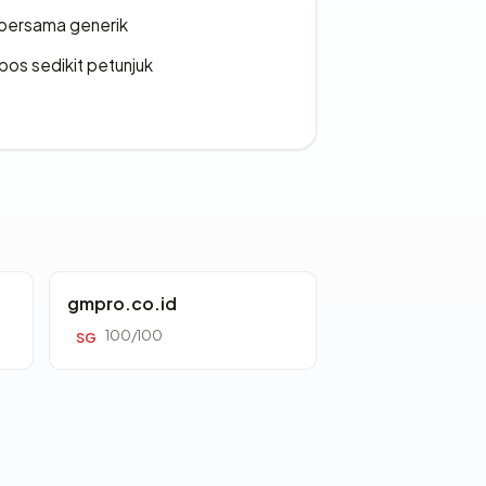
bersama generik
os sedikit petunjuk
gmpro.co.id
100/100
SG