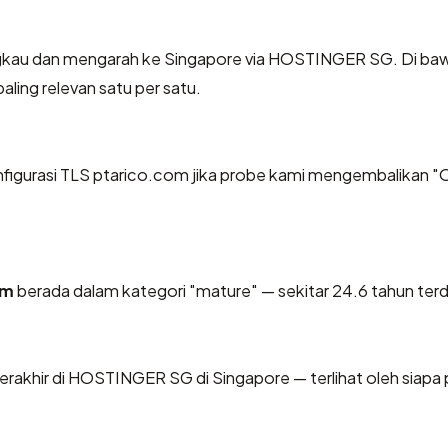
gkau dan mengarah ke Singapore via HOSTINGER SG. Di ba
aling relevan satu per satu.
igurasi TLS ptarico.com jika probe kami mengembalikan "
om
berada dalam kategori "mature" — sekitar 24.6 tahun terd
 berakhir di HOSTINGER SG di Singapore — terlihat oleh siapa