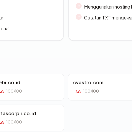
Menggunakan hosting 
ar
Catatan TXT mengeksp
kenal
ebi.co.id
cvastro.com
100/100
100/100
SG
SG
lfascorpii.co.id
100/100
SG