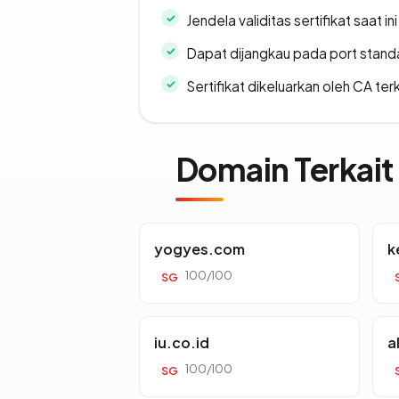
Jendela validitas sertifikat saat ini
Dapat dijangkau pada port stand
Sertifikat dikeluarkan oleh CA ter
Domain Terkait
yogyes.com
k
100/100
SG
iu.co.id
a
100/100
SG