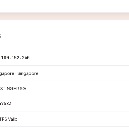
s
.180.152.240
gapore · Singapore
STINGER SG
47583
PS Valid