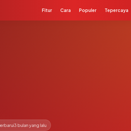
Fitur
Cara
Populer
Tepercaya
erbarui
3 bulan yang lalu