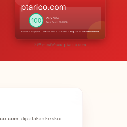
S991mostWhois · ptarico.com
ico.com
, dipetakan ke skor