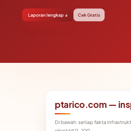
Laporan lengkap ↓
Cek Gratis
ptarico.com — in
Di bawah: setiap fakta infrastru
objektif 0-100.