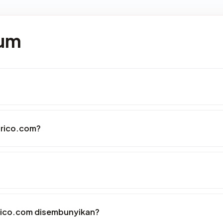
mum
arico.com?
rico.com disembunyikan?