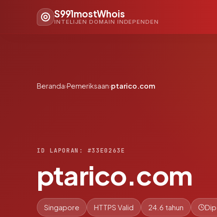
S991mostWhois
INTELIJEN DOMAIN INDEPENDEN
Beranda
›
Pemeriksaan
›
ptarico.com
ID LAPORAN: #33E0263E
ptarico.com
Singapore
HTTPS Valid
24.6 tahun
Dip