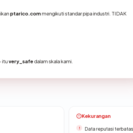
tikan
ptarico.com
mengikuti standar pipa industri. TIDAK
 itu
very_safe
dalam skala kami.
Kekurangan
Data reputasi terbata