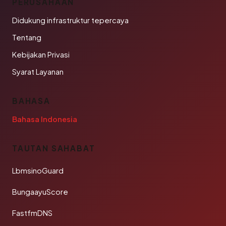
PERUSAHAAN
Didukung infrastruktur tepercaya
Tentang
Kebijakan Privasi
Syarat Layanan
BAHASA
Bahasa Indonesia
TAUTAN SAHABAT
LbmsinoGuard
BungaayuScore
FastfmDNS