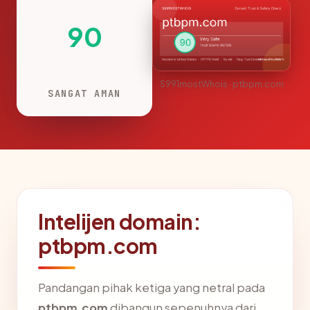
90
S991mostWhois · ptbpm.com
SANGAT AMAN
Intelijen domain:
ptbpm.com
Pandangan pihak ketiga yang netral pada
ptbpm.com
dibangun sepenuhnya dari