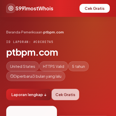
S991mostWhois
Cek Gratis
Beranda
›
Pemeriksaan
›
ptbpm.com
ID LAPORAN: #C0C8E7A5
ptbpm.com
United States
HTTPS Valid
5 tahun
Diperbarui
3 bulan yang lalu
Laporan lengkap ↓
Cek Gratis