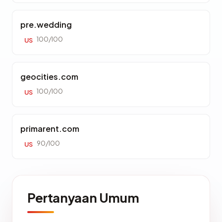
pre.wedding
100/100
US
geocities.com
100/100
US
primarent.com
90/100
US
Pertanyaan Umum