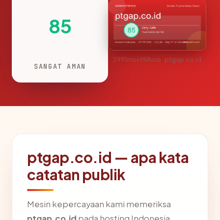
85
S991mostWhois · ptgap.co.id
SANGAT AMAN
ptgap.co.id — apa kata
catatan publik
Mesin kepercayaan kami memeriksa
ptgap.co.id
pada hosting Indonesia,