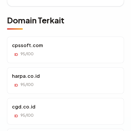
Domain Terkait
cpssoft.com
95/100
ID
harpa.co.id
95/100
ID
cgd.co.id
95/100
ID