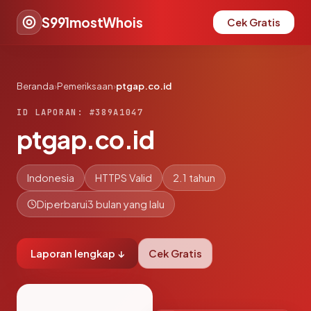
S991mostWhois
Cek Gratis
Beranda
›
Pemeriksaan
›
ptgap.co.id
ID LAPORAN: #389A1047
ptgap.co.id
Indonesia
HTTPS Valid
2.1 tahun
Diperbarui
3 bulan yang lalu
Laporan lengkap ↓
Cek Gratis