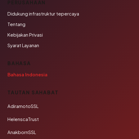
PERUSAHAAN
Didukung infrastruktur tepercaya
Tentang
Kebijakan Privasi
Syarat Layanan
BAHASA
Bahasa Indonesia
TAUTAN SAHABAT
AdiramotoSSL
HelenscaTrust
AnakbornSSL