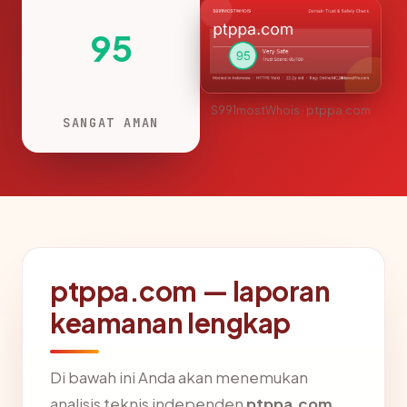
95
S991mostWhois · ptppa.com
SANGAT AMAN
ptppa.com — laporan
keamanan lengkap
Di bawah ini Anda akan menemukan
analisis teknis independen
ptppa.com
,