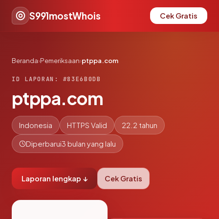
S991mostWhois
Cek Gratis
Beranda
›
Pemeriksaan
›
ptppa.com
ID LAPORAN: #83E6B0DB
ptppa.com
Indonesia
HTTPS Valid
22.2 tahun
Diperbarui
3 bulan yang lalu
Laporan lengkap ↓
Cek Gratis