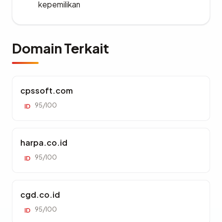
kepemilikan
Domain Terkait
cpssoft.com
95/100
ID
harpa.co.id
95/100
ID
cgd.co.id
95/100
ID