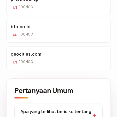
100/100
US
btn.co.id
100/100
US
geocities.com
100/100
US
Pertanyaan Umum
Apa yang terlihat berisiko tentang