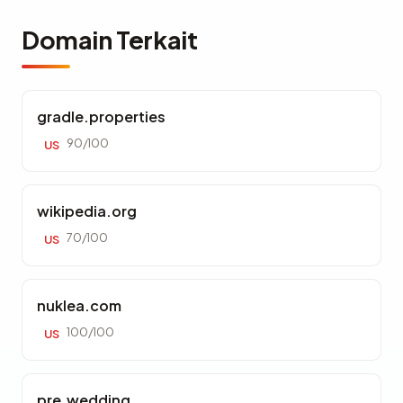
Domain Terkait
gradle.properties
90/100
US
wikipedia.org
70/100
US
nuklea.com
100/100
US
pre.wedding