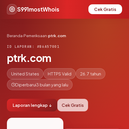
S991mostWhois
Cek Gratis
Beranda
›
Pemeriksaan
›
ptrk.com
ID LAPORAN: #B6A57001
ptrk.com
United States
HTTPS Valid
26.7 tahun
Diperbarui
3 bulan yang lalu
Laporan lengkap ↓
Cek Gratis