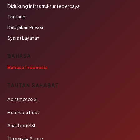
Didukung infrastruktur tepercaya
Tentang
Kebijakan Privasi
Syarat Layanan
BAHASA
Bahasa Indonesia
TAUTAN SAHABAT
AdiramotoSSL
HelenscaTrust
AnakbornSSL
TheexjakaScore