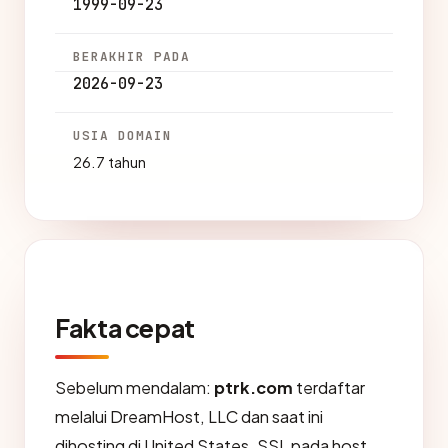
1999-09-23
BERAKHIR PADA
2026-09-23
USIA DOMAIN
26.7 tahun
Fakta cepat
Sebelum mendalam:
ptrk.com
terdaftar
melalui DreamHost, LLC dan saat ini
dihosting di United States. SSL pada host