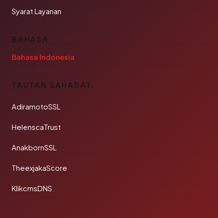
Syarat Layanan
BAHASA
Bahasa Indonesia
TAUTAN SAHABAT
AdiramotoSSL
HelenscaTrust
AnakbornSSL
TheexjakaScore
KlikcmsDNS