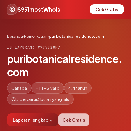
S991mostWhois
Cek Gratis
Beranda
›
Pemeriksaan
›
puribotanicalresidence.com
ID LAPORAN: #795C28F7
puribotanicalresidence.
com
Canada
HTTPS Valid
4.4 tahun
Diperbarui
3 bulan yang lalu
Laporan lengkap ↓
Cek Gratis