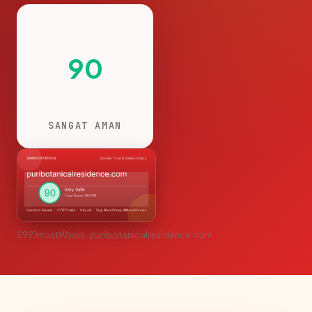
90
SANGAT AMAN
S991mostWhois · puribotanicalresidence.com