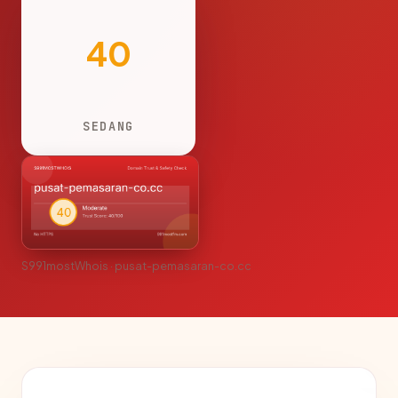
40
SEDANG
S991mostWhois · pusat-pemasaran-co.cc