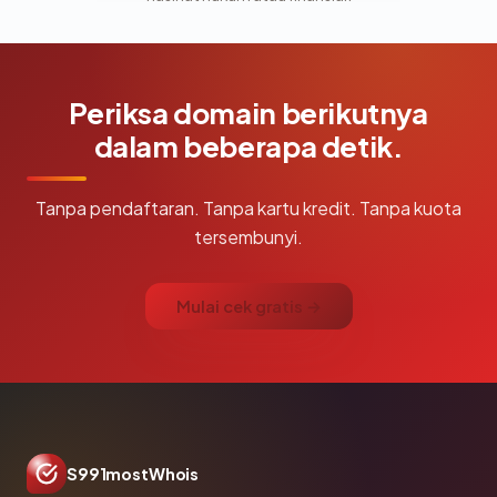
Periksa domain berikutnya
dalam beberapa detik.
Tanpa pendaftaran. Tanpa kartu kredit. Tanpa kuota
tersembunyi.
Mulai cek gratis →
S991mostWhois