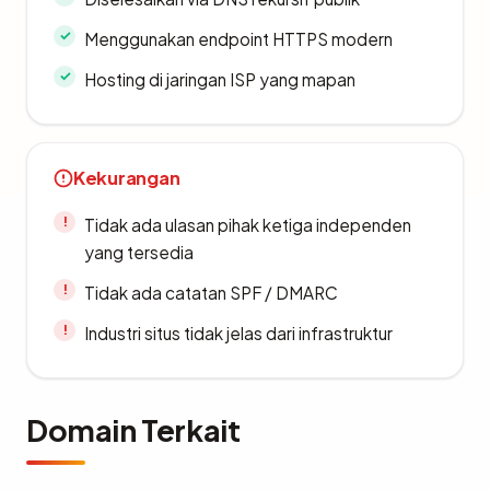
Menggunakan endpoint HTTPS modern
Hosting di jaringan ISP yang mapan
Kekurangan
Tidak ada ulasan pihak ketiga independen
yang tersedia
Tidak ada catatan SPF / DMARC
Industri situs tidak jelas dari infrastruktur
Domain Terkait