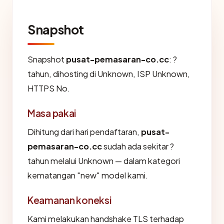
Snapshot
Snapshot
pusat-pemasaran-co.cc
: ?
tahun, dihosting di Unknown, ISP Unknown,
HTTPS No.
Masa pakai
Dihitung dari hari pendaftaran,
pusat-
pemasaran-co.cc
sudah ada sekitar ?
tahun melalui Unknown — dalam kategori
kematangan "new" model kami.
Keamanan koneksi
Kami melakukan handshake TLS terhadap