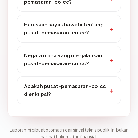
pemasaran-co.cc?
Haruskah saya khawatir tentang
pusat-pemasaran-co.cc?
Negara mana yang menjalankan
pusat-pemasaran-co.cc?
Apakah pusat-pemasaran-co.cc
dienkripsi?
Laporan ini dibuat otomatis dari sinyal teknis publik. Ini bukan
nasihat hukum atau finansial.