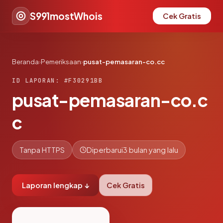
S991mostWhois
Cek Gratis
Beranda
›
Pemeriksaan
›
pusat-pemasaran-co.cc
ID LAPORAN: #F30291BB
pusat-pemasaran-co.c
c
Tanpa HTTPS
Diperbarui
3 bulan yang lalu
Laporan lengkap ↓
Cek Gratis