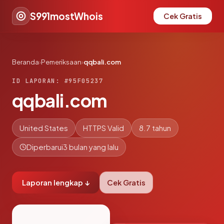
S991mostWhois
Cek Gratis
Beranda
›
Pemeriksaan
›
qqbali.com
ID LAPORAN: #95F05237
qqbali.com
United States
HTTPS Valid
8.7 tahun
Diperbarui
3 bulan yang lalu
Laporan lengkap ↓
Cek Gratis