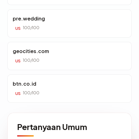
pre.wedding
100/100
US
geocities.com
100/100
US
btn.co.id
100/100
US
Pertanyaan Umum