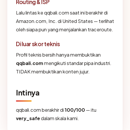
Routing & ISP
Lalu lintas ke qqbali.com saat ini berakhir di
Amazon.com, Inc. di United States — terlihat
oleh siapa pun yang menjalankan traceroute.
Di luar skor teknis
Profil teknis bersih hanya membuktikan
qqbali.com
mengikuti standar pipa industri.
TIDAK membuktikan konten jujur.
Intinya
qqbali.com berakhir di
100/100
— itu
very_safe
dalam skala kami.