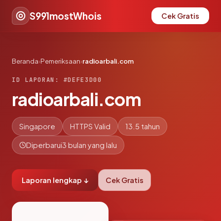
S991mostWhois
Cek Gratis
Beranda
›
Pemeriksaan
›
radioarbali.com
ID LAPORAN: #DEFE3D00
radioarbali.com
Singapore
HTTPS Valid
13.5 tahun
Diperbarui
3 bulan yang lalu
Laporan lengkap ↓
Cek Gratis