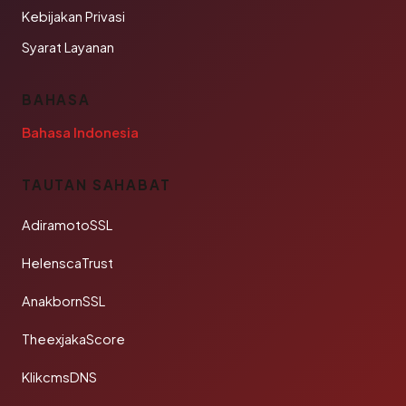
Kebijakan Privasi
Syarat Layanan
BAHASA
Bahasa Indonesia
TAUTAN SAHABAT
AdiramotoSSL
HelenscaTrust
AnakbornSSL
TheexjakaScore
KlikcmsDNS