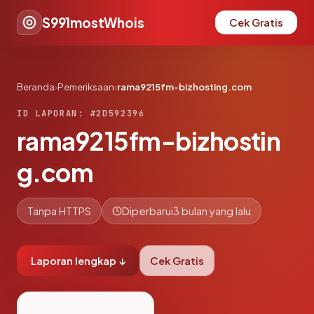
S991mostWhois
Cek Gratis
Beranda
›
Pemeriksaan
›
rama9215fm-bizhosting.com
ID LAPORAN: #2D592396
rama9215fm-bizhostin
g.com
Tanpa HTTPS
Diperbarui
3 bulan yang lalu
Laporan lengkap ↓
Cek Gratis