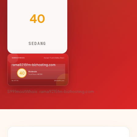
40
SEDANG
S991mostWhois · rama9215fm-bizhosting.com