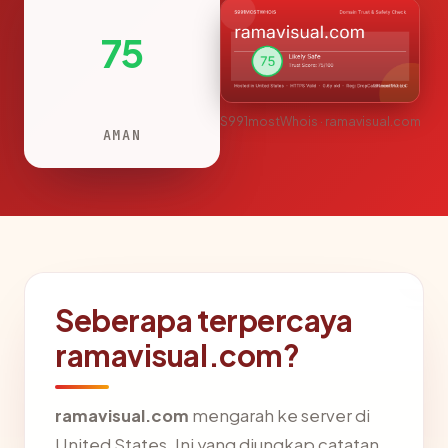
75
S991mostWhois · ramavisual.com
AMAN
Seberapa terpercaya
ramavisual.com?
ramavisual.com
mengarah ke server di
United States. Ini yang diungkap catatan