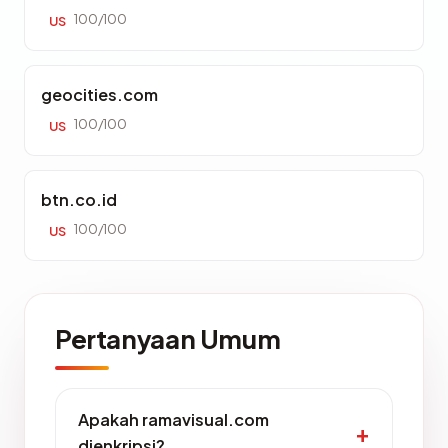
100/100
US
geocities.com
100/100
US
btn.co.id
100/100
US
Pertanyaan Umum
Apakah ramavisual.com
dienkripsi?