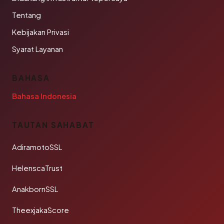
Tentang
Kebijakan Privasi
Syarat Layanan
BAHASA
Bahasa Indonesia
TAUTAN SAHABAT
AdiramotoSSL
HelenscaTrust
AnakbornSSL
TheexjakaScore