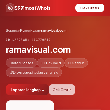
S991mostWhois
Cek Gratis
Beranda
›
Pemeriksaan
›
ramavisual.com
ID LAPORAN: #B1770F32
ramavisual.com
United States
HTTPS Valid
0.6 tahun
Diperbarui
3 bulan yang lalu
Laporan lengkap ↓
Cek Gratis