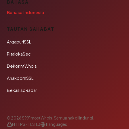
BAHASA
Bahasa Indonesia
TAUTAN SAHABAT
ArgapuriSSL
PitalokaSec
DekorintWhois
AnakbornSSL
BekasisqRadar
© 2026 S991mostWhois. Semua hak dilindungi.
HTTPS · TLS 1.3
1 languages