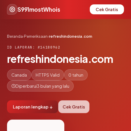
S991mostWhois
Cek Gratis
Beranda
›
Pemeriksaan
›
refreshindonesia.com
ID LAPORAN: #14180962
refreshindonesia.com
Canada
HTTPS Valid
0 tahun
Diperbarui
3 bulan yang lalu
Laporan lengkap ↓
Cek Gratis