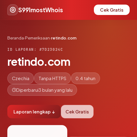
S991mostWhois
Cek Gratis
Beranda
›
Pemeriksaan
›
retindo.com
ID LAPORAN: #7D23024C
retindo.com
Czechia
Tanpa HTTPS
0.4 tahun
Diperbarui
3 bulan yang lalu
Laporan lengkap ↓
Cek Gratis