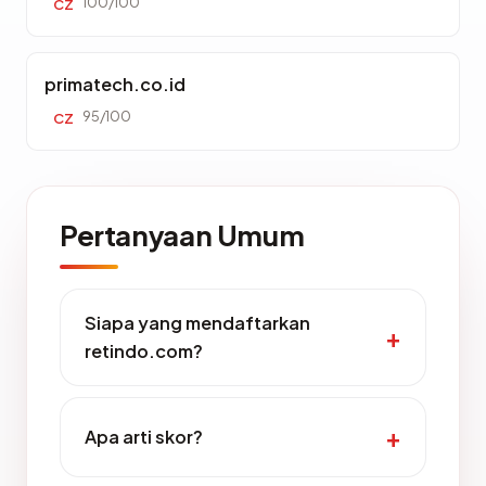
100/100
CZ
primatech.co.id
95/100
CZ
Pertanyaan Umum
Siapa yang mendaftarkan
retindo.com?
Apa arti skor?