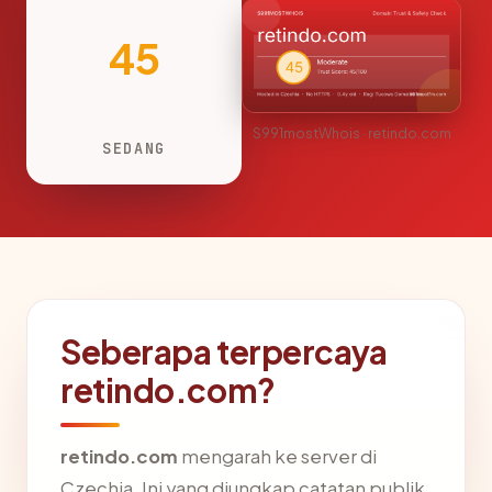
45
S991mostWhois · retindo.com
SEDANG
Seberapa terpercaya
retindo.com?
retindo.com
mengarah ke server di
Czechia. Ini yang diungkap catatan publik