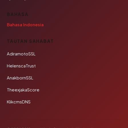
BAHASA
Bahasa Indonesia
TAUTAN SAHABAT
AdiramotoSSL
HelenscaTrust
AnakbornSSL
TheexjakaScore
KlikcmsDNS