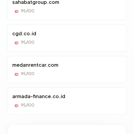
sahabatgroup.com
95/100
ID
cgd.co.id
95/100
ID
medanrentcar.com
95/100
ID
armada-finance.co.id
95/100
ID