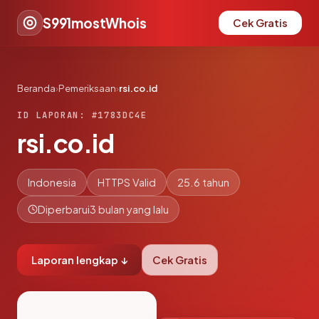
S991mostWhois
Cek Gratis
Beranda
›
Pemeriksaan
›
rsi.co.id
ID LAPORAN: #1783DC4E
rsi.co.id
Indonesia
HTTPS Valid
25.6 tahun
Diperbarui
3 bulan yang lalu
Laporan lengkap ↓
Cek Gratis