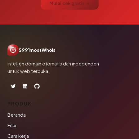
Mulai cek gratis →
S991mostWhois
Intelijen domain otomatis dan independen
untuk web terbuka.
PRODUK
Beranda
Fitur
Cara kerja