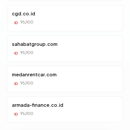
cgd.co.id
95/100
ID
sahabatgroup.com
95/100
ID
medanrentcar.com
95/100
ID
armada-finance.co.id
95/100
ID