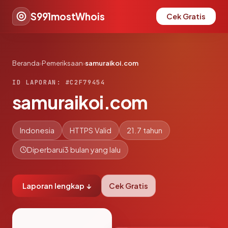
S991mostWhois
Cek Gratis
Beranda
›
Pemeriksaan
›
samuraikoi.com
ID LAPORAN: #C2F79454
samuraikoi.com
Indonesia
HTTPS Valid
21.7 tahun
Diperbarui
3 bulan yang lalu
Laporan lengkap ↓
Cek Gratis