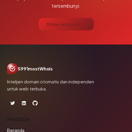
tersembunyi.
Mulai cek gratis →
S991mostWhois
Intelijen domain otomatis dan independen
untuk web terbuka.
PRODUK
Beranda