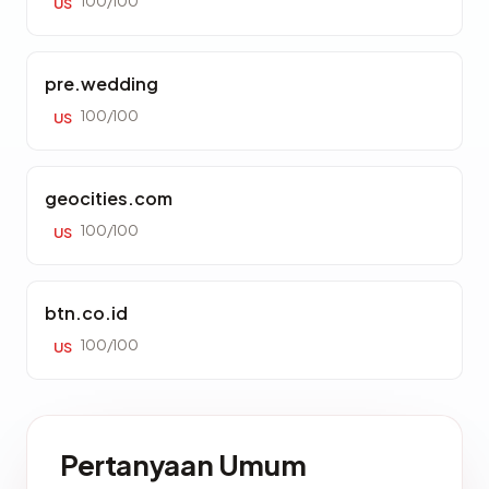
100/100
US
pre.wedding
100/100
US
geocities.com
100/100
US
btn.co.id
100/100
US
Pertanyaan Umum