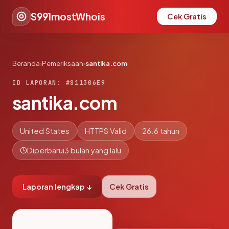
S991mostWhois
Cek Gratis
Beranda
›
Pemeriksaan
›
santika.com
ID LAPORAN: #811306E9
santika.com
United States
HTTPS Valid
26.6 tahun
Diperbarui
3 bulan yang lalu
Laporan lengkap ↓
Cek Gratis