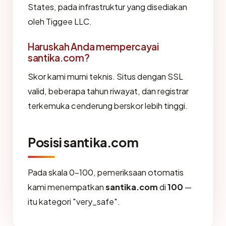
States, pada infrastruktur yang disediakan
oleh Tiggee LLC.
Haruskah Anda mempercayai
santika.com?
Skor kami murni teknis. Situs dengan SSL
valid, beberapa tahun riwayat, dan registrar
terkemuka cenderung berskor lebih tinggi.
Posisi santika.com
Pada skala 0-100, pemeriksaan otomatis
kami menempatkan
santika.com
di
100
—
itu kategori "very_safe".