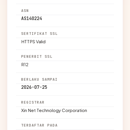
ASN
AS140224
SERTIFIKAT SSL
HTTPS Valid
PENERBIT SSL
R12
BERLAKU SAMPAI
2026-07-25
REGISTRAR
Xin Net Technology Corporation
TERDAFTAR PADA