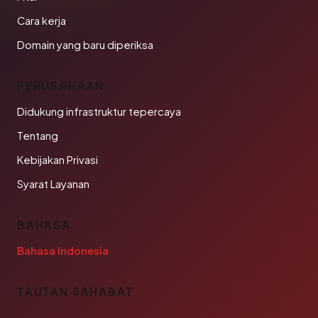
Cara kerja
Domain yang baru diperiksa
PERUSAHAAN
Didukung infrastruktur tepercaya
Tentang
Kebijakan Privasi
Syarat Layanan
BAHASA
Bahasa Indonesia
TAUTAN SAHABAT