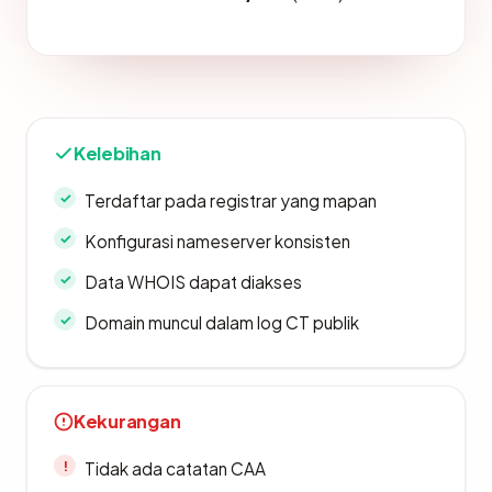
Kelebihan
Terdaftar pada registrar yang mapan
Konfigurasi nameserver konsisten
Data WHOIS dapat diakses
Domain muncul dalam log CT publik
Kekurangan
Tidak ada catatan CAA