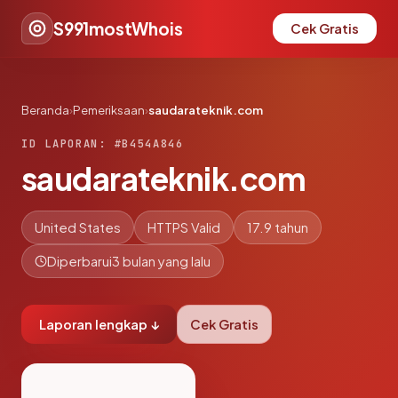
S991mostWhois
Cek Gratis
Beranda
›
Pemeriksaan
›
saudarateknik.com
ID LAPORAN: #B454A846
saudarateknik.com
United States
HTTPS Valid
17.9 tahun
Diperbarui
3 bulan yang lalu
Laporan lengkap ↓
Cek Gratis