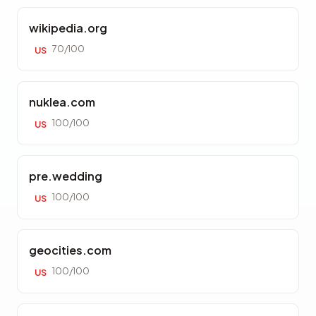
wikipedia.org
70/100
US
nuklea.com
100/100
US
pre.wedding
100/100
US
geocities.com
100/100
US