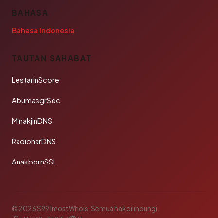
BAHASA
Bahasa Indonesia
TAUTAN SAHABAT
LestarinScore
AbumasgrSec
MinakjinDNS
RadioharDNS
AnakbornSSL
© 2026 S991mostWhois. Semua hak dilindungi.