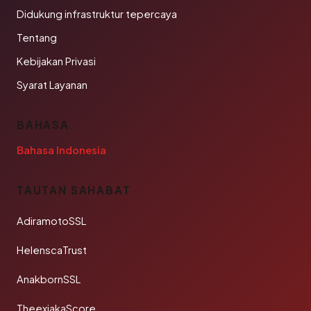
Didukung infrastruktur tepercaya
Tentang
Kebijakan Privasi
Syarat Layanan
BAHASA
Bahasa Indonesia
TAUTAN SAHABAT
AdiramotoSSL
HelenscaTrust
AnakbornSSL
TheexjakaScore