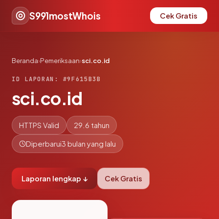
S991mostWhois
Cek Gratis
Beranda
›
Pemeriksaan
›
sci.co.id
ID LAPORAN: #9F615B3B
sci.co.id
HTTPS Valid
29.6 tahun
Diperbarui
3 bulan yang lalu
Laporan lengkap ↓
Cek Gratis