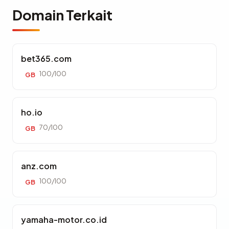
Domain Terkait
bet365.com
100/100
GB
ho.io
70/100
GB
anz.com
100/100
GB
yamaha-motor.co.id