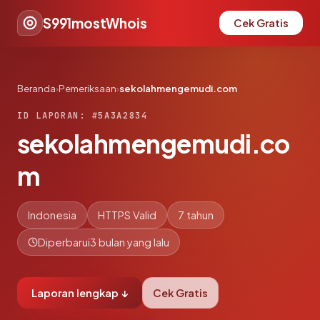
S991mostWhois
Cek Gratis
Beranda
›
Pemeriksaan
›
sekolahmengemudi.com
ID LAPORAN: #5A3A2834
sekolahmengemudi.co
m
Indonesia
HTTPS Valid
7 tahun
Diperbarui
3 bulan yang lalu
Laporan lengkap ↓
Cek Gratis