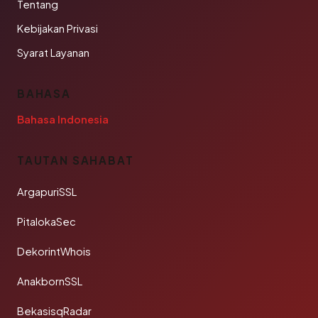
Tentang
Kebijakan Privasi
Syarat Layanan
BAHASA
Bahasa Indonesia
TAUTAN SAHABAT
ArgapuriSSL
PitalokaSec
DekorintWhois
AnakbornSSL
BekasisqRadar