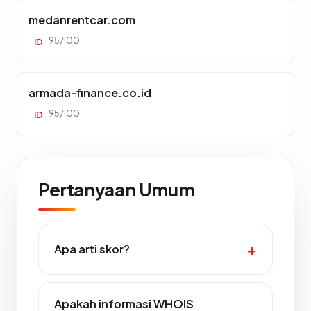
medanrentcar.com
95/100
ID
armada-finance.co.id
95/100
ID
Pertanyaan Umum
Apa arti skor?
Apakah informasi WHOIS