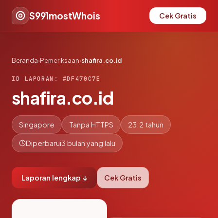
S991mostWhois
Cek Gratis
Beranda
›
Pemeriksaan
›
shafira.co.id
ID LAPORAN: #DF470C7E
shafira.co.id
Singapore
Tanpa HTTPS
23.2 tahun
Diperbarui
3 bulan yang lalu
Laporan lengkap ↓
Cek Gratis