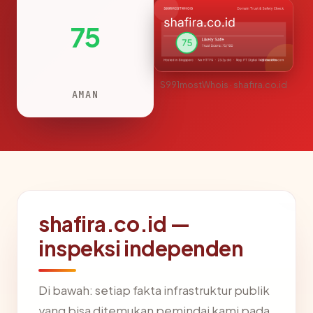
75
S991mostWhois · shafira.co.id
AMAN
shafira.co.id —
inspeksi independen
Di bawah: setiap fakta infrastruktur publik
yang bisa ditemukan pemindai kami pada