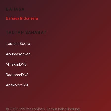
BAHASA
Bahasa Indonesia
TAUTAN SAHABAT
LestarinScore
AbumasgrSec
MinakjinDNS
RadioharDNS
AnakbornSSL
© 2026 S991mostWhois. Semua hak dilindungi.