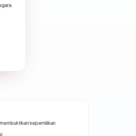
negara
ak membuktikan kepemilikan
si