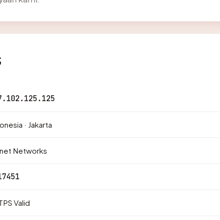
s
7.102.125.125
onesia · Jakarta
znet Networks
17451
PS Valid