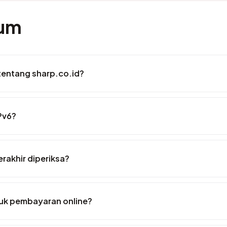
mum
tentang sharp.co.id?
Pv6?
erakhir diperiksa?
uk pembayaran online?