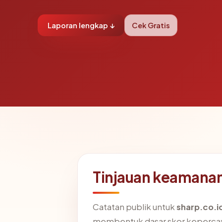
Laporan lengkap ↓
Cek Gratis
Tinjauan keamanan
Catatan publik untuk
sharp.co.i
membentuk dasar skor kepercay