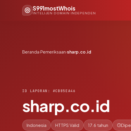
S991mostWhois
INTELIJEN DOMAIN INDEPENDEN
Beranda
›
Pemeriksaan
›
sharp.co.id
ID LAPORAN: #CB85EA46
sharp.co.id
Indonesia
HTTPS Valid
17.6 tahun
Dipe