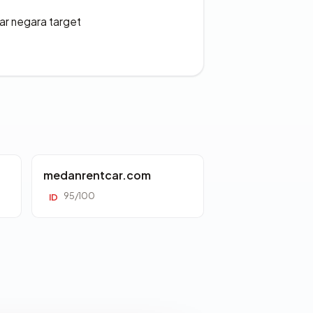
uar negara target
medanrentcar.com
95/100
ID