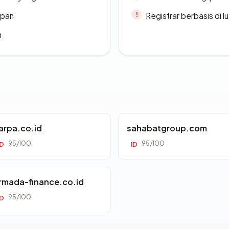
apan
Registrar berbasis di l
n
arpa.co.id
sahabatgroup.com
95/100
95/100
ID
ID
rmada-finance.co.id
95/100
ID