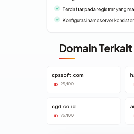
Terdaftar pada registrar yang m
Konfigurasi nameserver konsiste
Domain Terkait
cpssoft.com
h
95/100
ID
cgd.co.id
a
95/100
ID