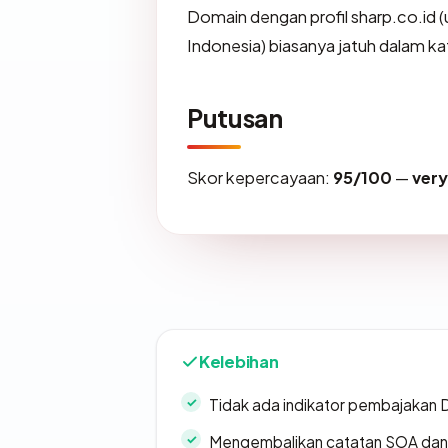
Domain dengan profil sharp.co.id (
Indonesia) biasanya jatuh dalam ka
Putusan
Skor kepercayaan:
95/100
—
ver
Kelebihan
Tidak ada indikator pembajakan
Mengembalikan catatan SOA dan 