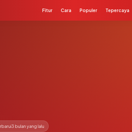
Fitur
Cara
Populer
Tepercaya
rbarui
3 bulan yang lalu