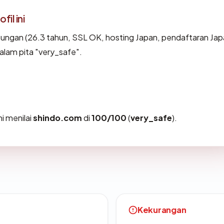
il ini
ungan (26.3 tahun, SSL OK, hosting Japan, pendaftaran Ja
dalam pita "very_safe".
i menilai
shindo.com
di
100/100
(
very_safe
).
Kekurangan