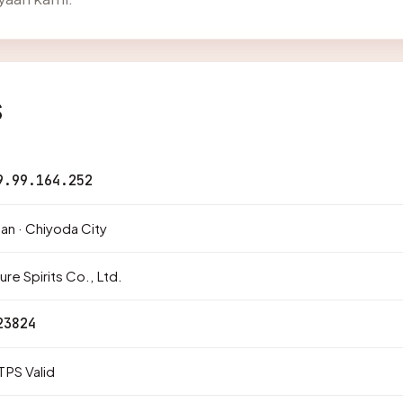
s
9.99.164.252
an · Chiyoda City
ure Spirits Co., Ltd.
23824
PS Valid