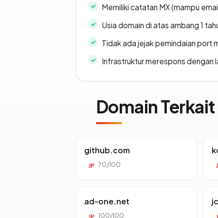
Memiliki catatan MX (mampu emai
Usia domain di atas ambang 1 tah
Tidak ada jejak pemindaian port
Infrastruktur merespons dengan l
Domain Terkait
github.com
k
70/100
JP
ad-one.net
j
100/100
JP