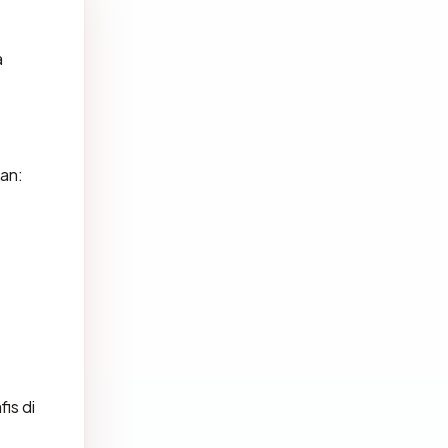
a
an:
is di