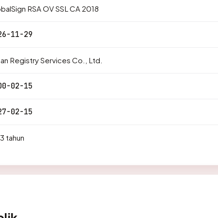
obalSign RSA OV SSL CA 2018
26-11-29
an Registry Services Co., Ltd.
00-02-15
27-02-15
3 tahun
lik