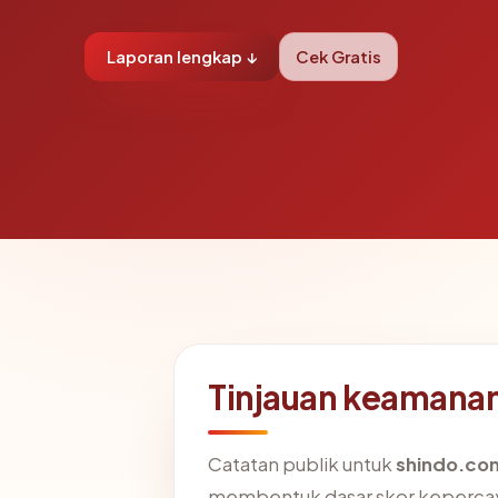
Laporan lengkap ↓
Cek Gratis
Tinjauan keamana
Catatan publik untuk
shindo.co
membentuk dasar skor kepercay