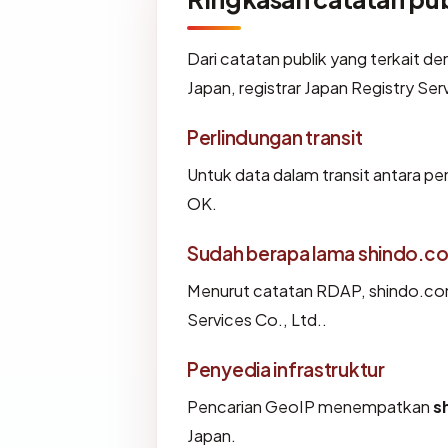
Dari catatan publik yang terkait d
Japan, registrar Japan Registry Serv
Perlindungan transit
Untuk data dalam transit antara 
OK.
Sudah berapa lama shindo.c
Menurut catatan RDAP, shindo.com d
Services Co., Ltd..
Penyedia infrastruktur
Pencarian GeoIP menempatkan
s
Japan.