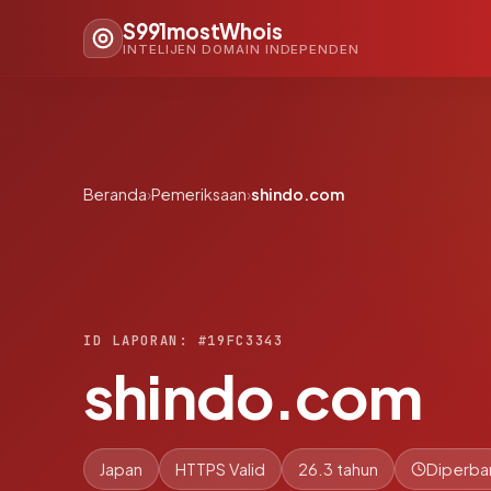
S991mostWhois
INTELIJEN DOMAIN INDEPENDEN
Beranda
›
Pemeriksaan
›
shindo.com
ID LAPORAN: #19FC3343
shindo.com
Japan
HTTPS Valid
26.3 tahun
Diperbar