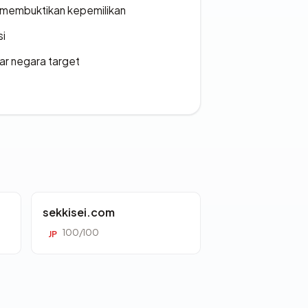
ak membuktikan kepemilikan
si
uar negara target
sekkisei.com
100/100
JP