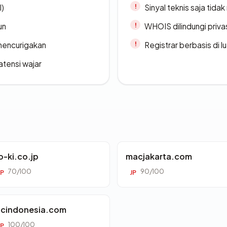
l)
Sinyal teknis saja tid
un
WHOIS dilindungi priva
 mencurigakan
Registrar berbasis di l
atensi wajar
o-ki.co.jp
macjakarta.com
70/100
90/100
JP
JP
ccindonesia.com
100/100
JP