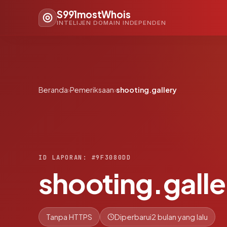
S991mostWhois
INTELIJEN DOMAIN INDEPENDEN
Beranda
›
Pemeriksaan
›
shooting.gallery
ID LAPORAN: #9F3080DD
shooting.galle
Tanpa HTTPS
Diperbarui
2 bulan yang lalu