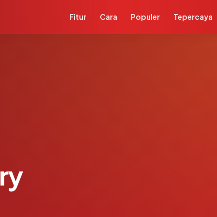
Fitur
Cara
Populer
Tepercaya
ry