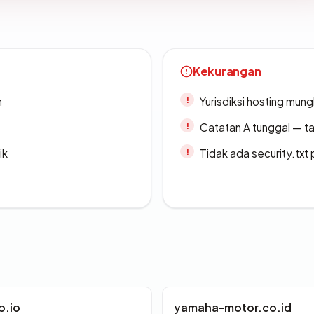
Kekurangan
n
Yurisdiksi hosting mun
Catatan A tunggal — ta
ik
Tidak ada security.txt 
o.io
yamaha-motor.co.id