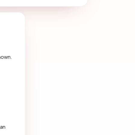
known.
kan