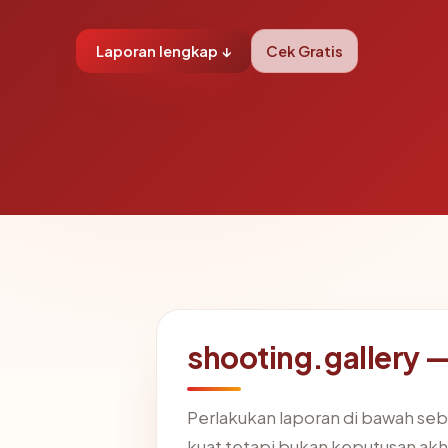
Laporan lengkap ↓
Cek Gratis
shooting.gallery —
Perlakukan laporan di bawah seb
kuat tetapi bukan keputusan akhi