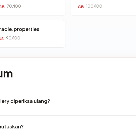
70/100
100/100
GB
GB
radle.properties
90/100
US
mum
lery diperiksa ulang?
mutuskan?