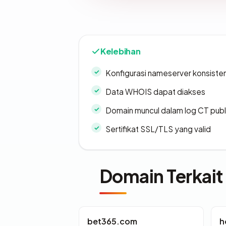
Kelebihan
Konfigurasi nameserver konsiste
Data WHOIS dapat diakses
Domain muncul dalam log CT publ
Sertifikat SSL/TLS yang valid
Domain Terkait
bet365.com
h