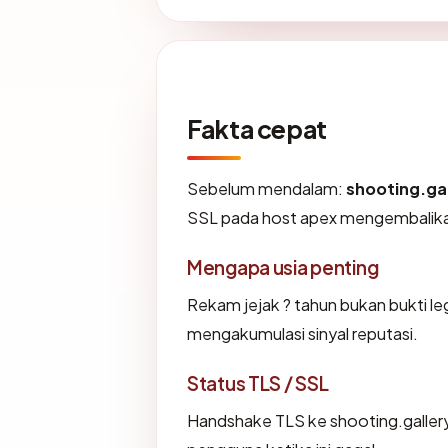
Fakta cepat
Sebelum mendalam:
shooting.gal
SSL pada host apex mengembalika
Mengapa usia penting
Rekam jejak ? tahun bukan bukti leg
mengakumulasi sinyal reputasi.
Status TLS / SSL
Handshake TLS ke shooting.galle