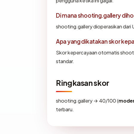
pengguna ketika ini gagal.
Di mana shooting.gallery diho
shooting.gallery dioperasikan dar
Apa yang dikatakan skor kep
Skor kepercayaan otomatis shootin
standar.
Ringkasan skor
shooting.gallery → 40/100 (
moder
terbaru.