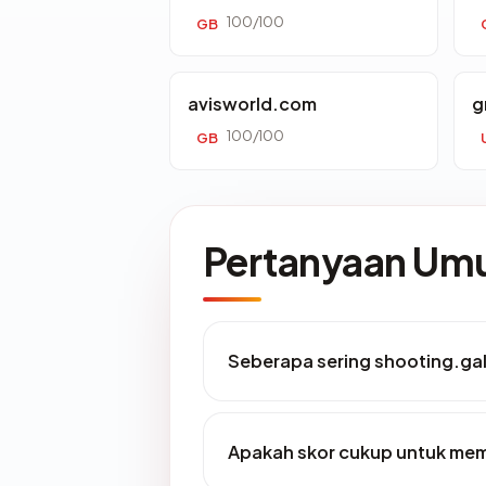
100/100
GB
avisworld.com
g
100/100
GB
Pertanyaan U
Seberapa sering shooting.gal
Apakah skor cukup untuk me