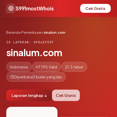
S991mostWhois
Cek Gratis
Beranda
›
Pemeriksaan
›
sinalum.com
ID LAPORAN: #9062F53F
sinalum.com
Indonesia
HTTPS Valid
21.3 tahun
Diperbarui
3 bulan yang lalu
Laporan lengkap ↓
Cek Gratis