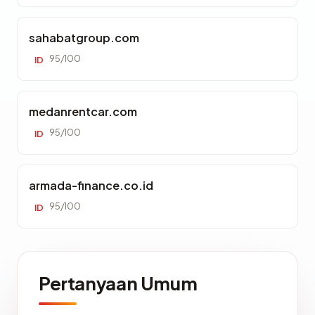
sahabatgroup.com
95/100
ID
medanrentcar.com
95/100
ID
armada-finance.co.id
95/100
ID
Pertanyaan Umum