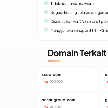
Tidak ada tanda malware
Negara hosting selaras dengan a
Diselesaikan via DNS rekursif publ
Menggunakan endpoint HTTPS 
Domain Terkait
xxoo.com
e
100/100
CA
nasarigroup.com
g
60/100
CA