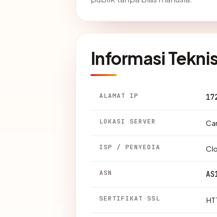
Informasi Tekni
ALAMAT IP
17
LOKASI SERVER
Can
ISP / PENYEDIA
Clo
ASN
AS
SERTIFIKAT SSL
HTT