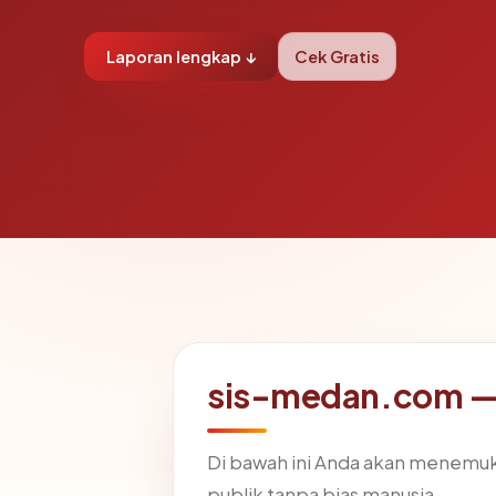
Laporan lengkap ↓
Cek Gratis
sis-medan.com — 
Di bawah ini Anda akan menemuk
publik tanpa bias manusia.