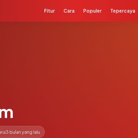
Fitur
Cara
Populer
Tepercaya
om
rui
3 bulan yang lalu