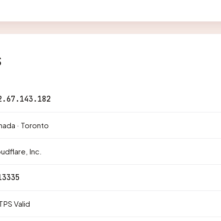
s
2.67.143.182
ada · Toronto
udflare, Inc.
13335
PS Valid