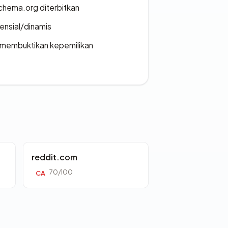
chema.org diterbitkan
densial/dinamis
ak membuktikan kepemilikan
reddit.com
70/100
CA