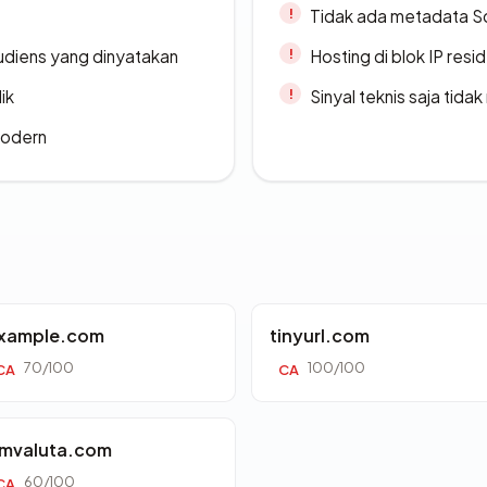
Tidak ada metadata S
udiens yang dinyatakan
Hosting di blok IP resi
ik
Sinyal teknis saja tid
modern
xample.com
tinyurl.com
70/100
100/100
CA
CA
mvaluta.com
60/100
CA