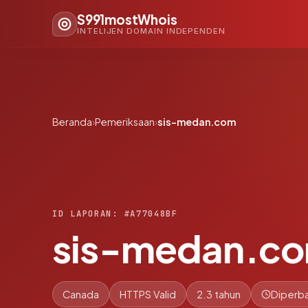
S991mostWhois
INTELIJEN DOMAIN INDEPENDEN
Beranda
›
Pemeriksaan
›
sis-medan.com
ID LAPORAN: #A77048BF
sis-medan.c
Canada
HTTPS Valid
2.3 tahun
Diperba