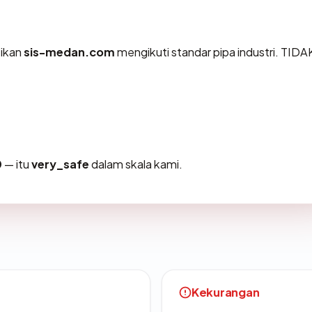
tikan
sis-medan.com
mengikuti standar pipa industri. TIDA
0
— itu
very_safe
dalam skala kami.
Kekurangan