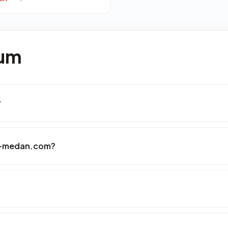
mum
?
s-medan.com?