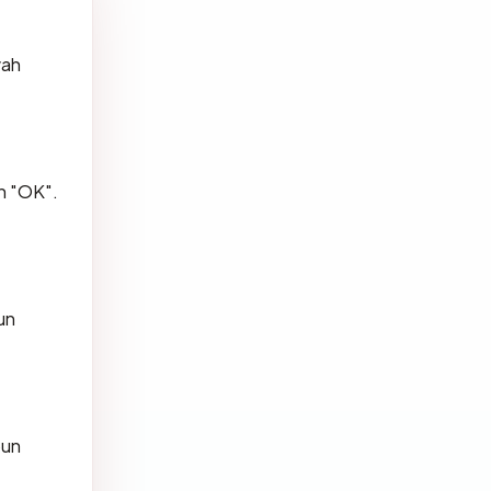
wah
n "OK".
un
pun