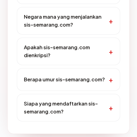
Negara mana yang menjalankan
sis-semarang.com?
Apakah sis-semarang.com
dienkripsi?
Berapa umur sis-semarang.com?
Siapa yang mendaftarkan sis-
semarang.com?