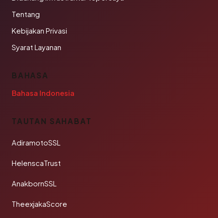
Tentang
Kebijakan Privasi
Syarat Layanan
BAHASA
Bahasa Indonesia
TAUTAN SAHABAT
AdiramotoSSL
HelenscaTrust
AnakbornSSL
TheexjakaScore