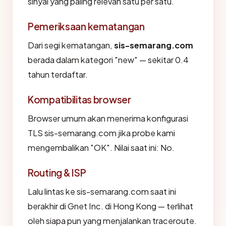
sinyal yang paling relevan satu per satu.
Pemeriksaan kematangan
Dari segi kematangan,
sis-semarang.com
berada dalam kategori "new" — sekitar 0.4
tahun terdaftar.
Kompatibilitas browser
Browser umum akan menerima konfigurasi
TLS sis-semarang.com jika probe kami
mengembalikan "OK". Nilai saat ini: No.
Routing & ISP
Lalu lintas ke sis-semarang.com saat ini
berakhir di Gnet Inc. di Hong Kong — terlihat
oleh siapa pun yang menjalankan traceroute.