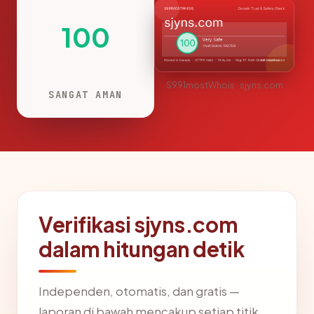
100
S991mostWhois · sjyns.com
SANGAT AMAN
Verifikasi sjyns.com
dalam hitungan detik
Independen, otomatis, dan gratis —
laporan di bawah mencakup setiap titik