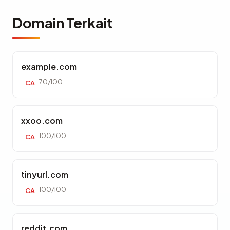
Domain Terkait
example.com
70/100
CA
xxoo.com
100/100
CA
tinyurl.com
100/100
CA
reddit.com