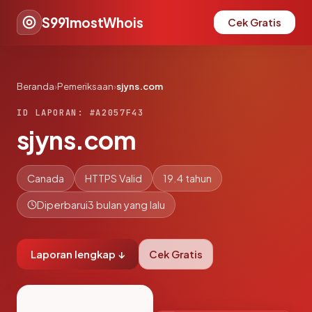
S991mostWhois
Cek Gratis
Beranda
›
Pemeriksaan
›
sjyns.com
ID LAPORAN: #A2057F43
sjyns.com
Canada
HTTPS Valid
19.4 tahun
Diperbarui
3 bulan yang lalu
Laporan lengkap ↓
Cek Gratis