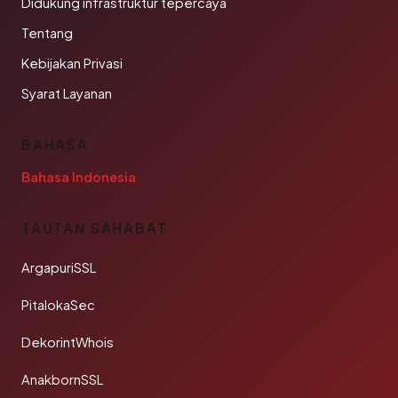
Didukung infrastruktur tepercaya
Tentang
Kebijakan Privasi
Syarat Layanan
BAHASA
Bahasa Indonesia
TAUTAN SAHABAT
ArgapuriSSL
PitalokaSec
DekorintWhois
AnakbornSSL