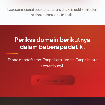
Laporan ini dibuat otomatis dari sinyal teknis publik. Ini bukan
nasihat hukum atau finansial.
Periksa domain berikutnya
dalam beberapa detik.
Tanpa pendaftaran. Tanpa kartu kredit. Tanpa kuota
tersembunyi.
Mulai cek gratis →