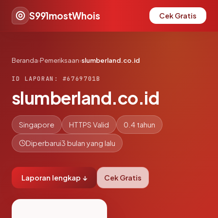
S991mostWhois
Cek Gratis
Beranda
›
Pemeriksaan
›
slumberland.co.id
ID LAPORAN: #6769701B
slumberland.co.id
Singapore
HTTPS Valid
0.4 tahun
Diperbarui
3 bulan yang lalu
Laporan lengkap ↓
Cek Gratis