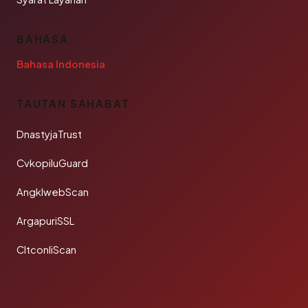
BAHASA
Bahasa Indonesia
TAUTAN SAHABAT
DnastyjaTrust
CvkopiluGuard
AngklwebScan
ArgapuriSSL
CltconliScan