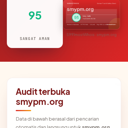
95
S991mostWhois · smypm.org
SANGAT AMAN
Audit terbuka
smypm.org
Data di bawah berasal dari pencarian
otomatis dan langsung untuk
smypm.org
.