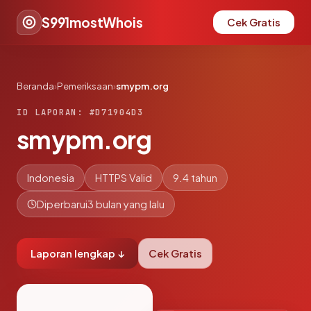
S991mostWhois
Cek Gratis
Beranda
›
Pemeriksaan
›
smypm.org
ID LAPORAN: #D71904D3
smypm.org
Indonesia
HTTPS Valid
9.4 tahun
Diperbarui
3 bulan yang lalu
Laporan lengkap ↓
Cek Gratis