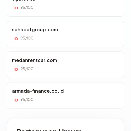
95/100
ID
sahabatgroup.com
95/100
ID
medanrentcar.com
95/100
ID
armada-finance.co.id
95/100
ID