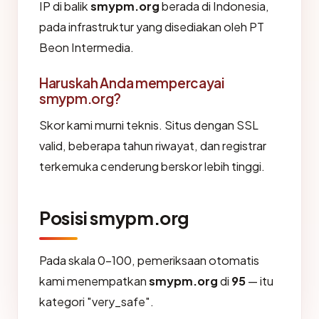
IP di balik
smypm.org
berada di Indonesia,
pada infrastruktur yang disediakan oleh PT
Beon Intermedia.
Haruskah Anda mempercayai
smypm.org?
Skor kami murni teknis. Situs dengan SSL
valid, beberapa tahun riwayat, dan registrar
terkemuka cenderung berskor lebih tinggi.
Posisi smypm.org
Pada skala 0-100, pemeriksaan otomatis
kami menempatkan
smypm.org
di
95
— itu
kategori "very_safe".