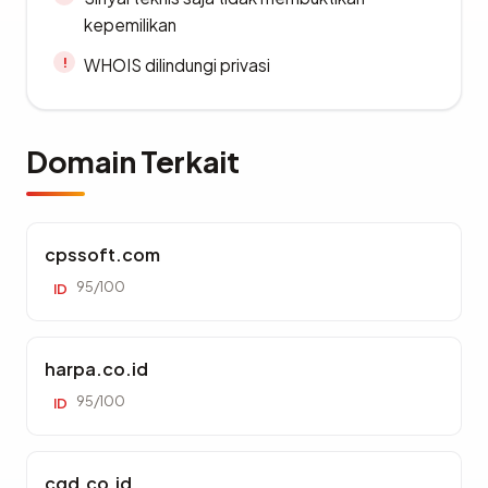
kepemilikan
WHOIS dilindungi privasi
Domain Terkait
cpssoft.com
95/100
ID
harpa.co.id
95/100
ID
cgd.co.id