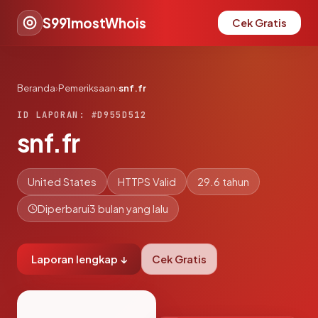
S991mostWhois
Cek Gratis
Beranda
›
Pemeriksaan
›
snf.fr
ID LAPORAN: #D955D512
snf.fr
United States
HTTPS Valid
29.6 tahun
Diperbarui
3 bulan yang lalu
Laporan lengkap ↓
Cek Gratis