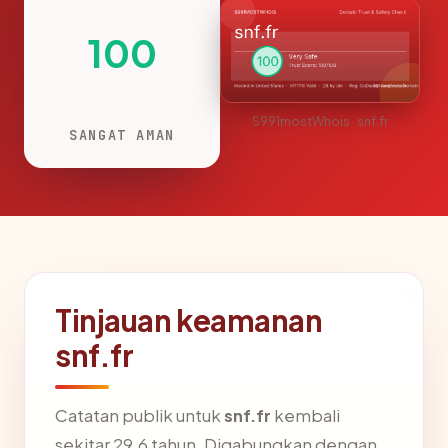
100
S991mostWhois · snf.fr
SANGAT AMAN
Tinjauan keamanan
snf.fr
Catatan publik untuk
snf.fr
kembali
sekitar 29.6 tahun. Digabungkan dengan