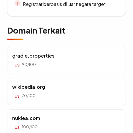
Registrar berbasis di luar negara target
Domain Terkait
gradle.properties
90/100
US
wikipedia.org
70/100
US
nuklea.com
100/100
US