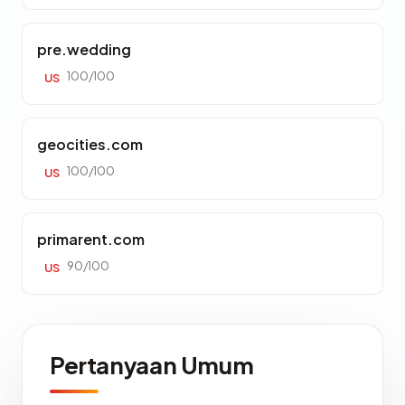
pre.wedding
100/100
US
geocities.com
100/100
US
primarent.com
90/100
US
Pertanyaan Umum