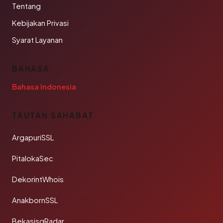
Tentang
Kebijakan Privasi
Syarat Layanan
BAHASA
Bahasa Indonesia
TAUTAN SAHABAT
ArgapuriSSL
PitalokaSec
DekorintWhois
AnakbornSSL
BekasisqRadar