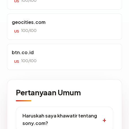
100/100
US
geocities.com
100/100
US
btn.co.id
100/100
US
Pertanyaan Umum
Haruskah saya khawatir tentang
sony.com?