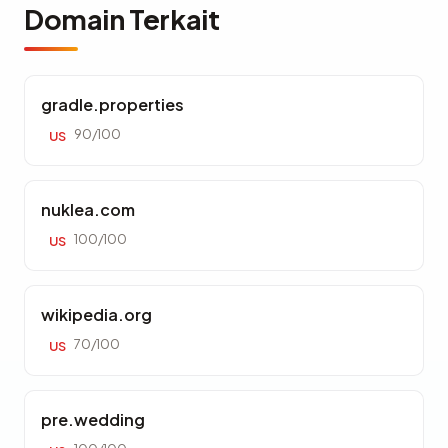
Domain Terkait
gradle.properties
90/100
US
nuklea.com
100/100
US
wikipedia.org
70/100
US
pre.wedding