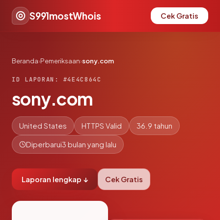
S991mostWhois
Cek Gratis
Beranda
›
Pemeriksaan
›
sony.com
ID LAPORAN: #4E4C864C
sony.com
United States
HTTPS Valid
36.9 tahun
Diperbarui
3 bulan yang lalu
Laporan lengkap ↓
Cek Gratis