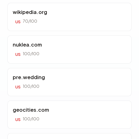
wikipedia.org
70/100
US
nuklea.com
100/100
US
pre.wedding
100/100
US
geocities.com
100/100
US