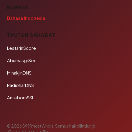
BAHASA
Bahasa Indonesia
TAUTAN SAHABAT
LestarinScore
AbumasgrSec
MinakjinDNS
RadioharDNS
AnakbornSSL
© 2026 S991mostWhois. Semua hak dilindungi.