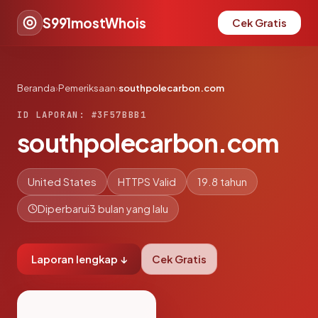
S991mostWhois
Cek Gratis
Beranda
›
Pemeriksaan
›
southpolecarbon.com
ID LAPORAN: #3F57BBB1
southpolecarbon.com
United States
HTTPS Valid
19.8 tahun
Diperbarui
3 bulan yang lalu
Laporan lengkap ↓
Cek Gratis