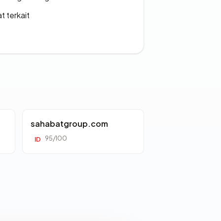
t terkait
sahabatgroup.com
95/100
ID