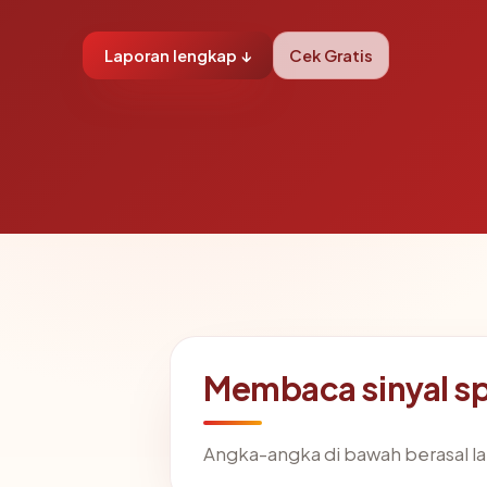
Laporan lengkap ↓
Cek Gratis
Membaca sinyal s
Angka-angka di bawah berasal l