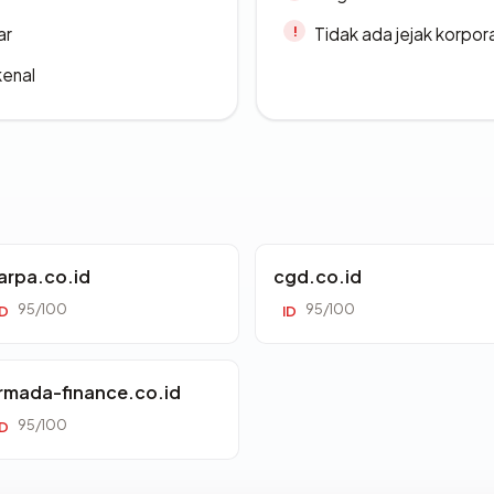
ar
Tidak ada jejak korpora
kenal
arpa.co.id
cgd.co.id
95/100
95/100
ID
ID
rmada-finance.co.id
95/100
ID