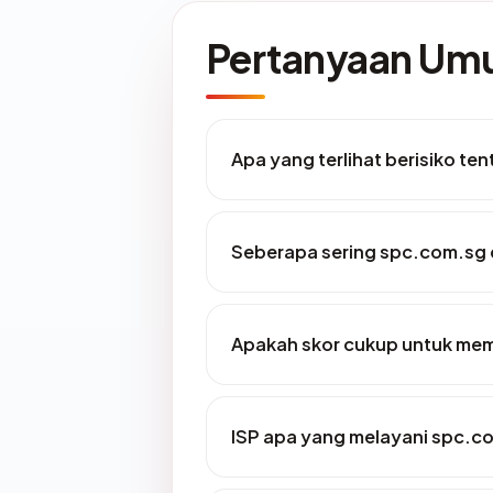
Pertanyaan U
Apa yang terlihat berisiko t
Seberapa sering spc.com.sg 
Apakah skor cukup untuk me
ISP apa yang melayani spc.c