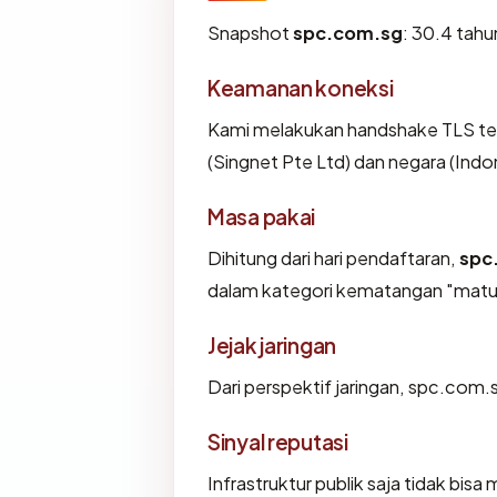
Snapshot
spc.com.sg
: 30.4 tah
Keamanan koneksi
Kami melakukan handshake TLS te
(Singnet Pte Ltd) dan negara (Indo
Masa pakai
Dihitung dari hari pendaftaran,
spc
dalam kategori kematangan "matu
Jejak jaringan
Dari perspektif jaringan, spc.com.
Sinyal reputasi
Infrastruktur publik saja tidak bi