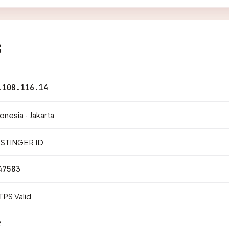
s
.108.116.14
onesia · Jakarta
STINGER ID
47583
PS Valid
2