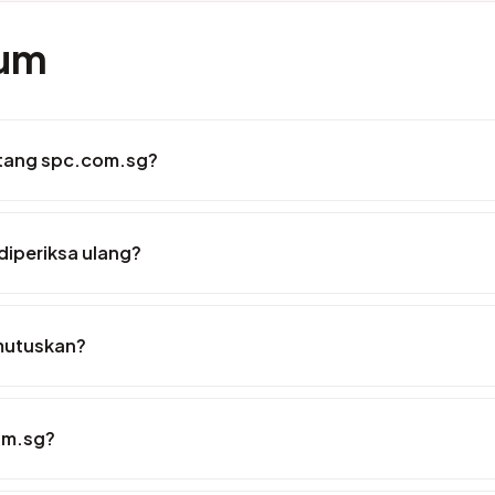
mum
entang spc.com.sg?
diperiksa ulang?
mutuskan?
om.sg?