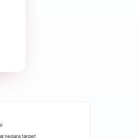
si
uar negara target