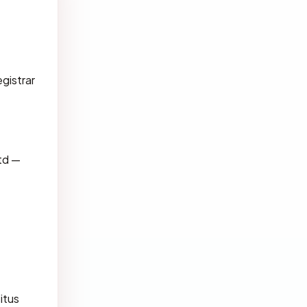
gistrar
td —
itus