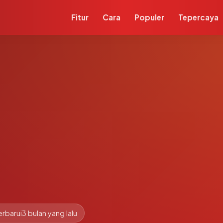
Fitur
Cara
Populer
Tepercaya
erbarui
3 bulan yang lalu