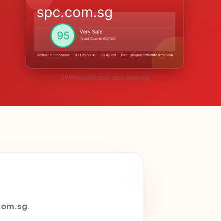
S991mostWhois · spc.com.sg
com.sg
.