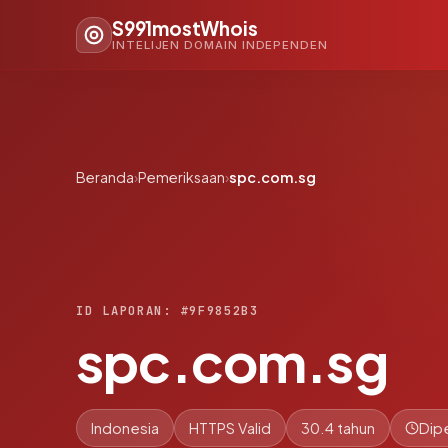
S991mostWhois
INTELIJEN DOMAIN INDEPENDEN
Beranda
›
Pemeriksaan
›
spc.com.sg
ID LAPORAN: #9F9852B3
spc.com.sg
Indonesia
HTTPS Valid
30.4 tahun
Dip