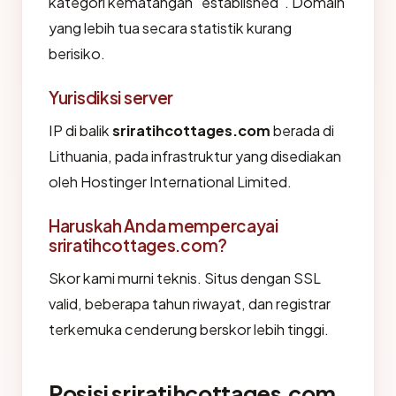
kategori kematangan "established". Domain
yang lebih tua secara statistik kurang
berisiko.
Yurisdiksi server
IP di balik
sriratihcottages.com
berada di
Lithuania, pada infrastruktur yang disediakan
oleh Hostinger International Limited.
Haruskah Anda mempercayai
sriratihcottages.com?
Skor kami murni teknis. Situs dengan SSL
valid, beberapa tahun riwayat, dan registrar
terkemuka cenderung berskor lebih tinggi.
Posisi sriratihcottages.com