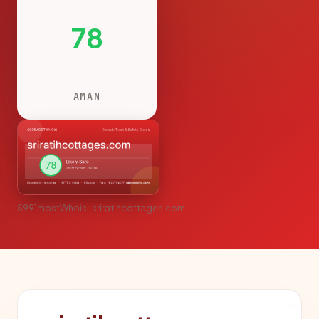
78
AMAN
S991mostWhois · sriratihcottages.com