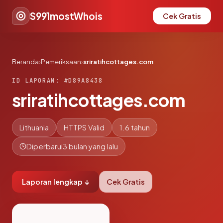
S991mostWhois
Cek Gratis
Beranda
›
Pemeriksaan
›
sriratihcottages.com
ID LAPORAN: #D89A8438
sriratihcottages.com
Lithuania
HTTPS Valid
1.6 tahun
Diperbarui
3 bulan yang lalu
Laporan lengkap ↓
Cek Gratis