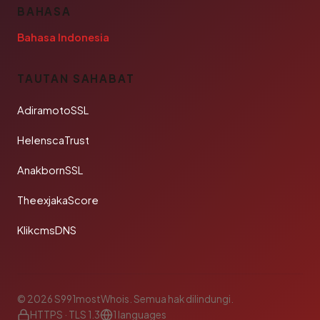
BAHASA
Bahasa Indonesia
TAUTAN SAHABAT
AdiramotoSSL
HelenscaTrust
AnakbornSSL
TheexjakaScore
KlikcmsDNS
© 2026 S991mostWhois. Semua hak dilindungi.
HTTPS · TLS 1.3
1 languages