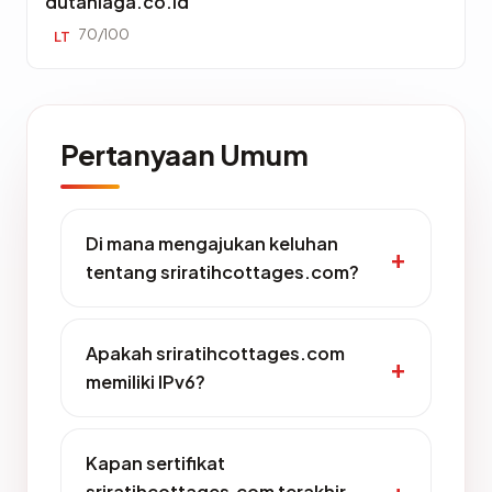
dutaniaga.co.id
70/100
LT
Pertanyaan Umum
Di mana mengajukan keluhan
tentang sriratihcottages.com?
Apakah sriratihcottages.com
memiliki IPv6?
Kapan sertifikat
sriratihcottages.com terakhir