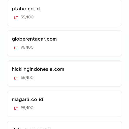
ptabc.co.id
55/100
LT
globerentacar.com
95/100
LT
hicklingindonesia.com
55/100
LT
niagara.co.id
95/100
LT