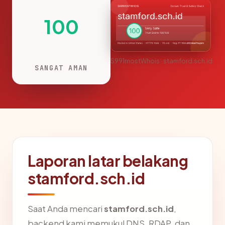
100
S991mostWhois · stamford.sch.id
SANGAT AMAN
Laporan latar belakang
stamford.sch.id
Saat Anda mencari
stamford.sch.id
,
backend kami memukul DNS, RDAP, dan