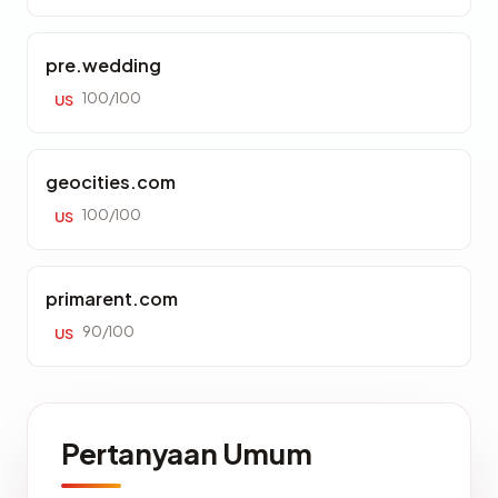
pre.wedding
100/100
US
geocities.com
100/100
US
primarent.com
90/100
US
Pertanyaan Umum