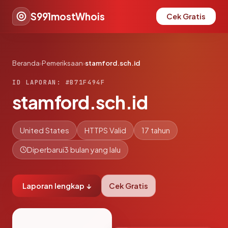
S991mostWhois
Cek Gratis
Beranda
›
Pemeriksaan
›
stamford.sch.id
ID LAPORAN: #B71F494F
stamford.sch.id
United States
HTTPS Valid
17 tahun
Diperbarui
3 bulan yang lalu
Laporan lengkap ↓
Cek Gratis