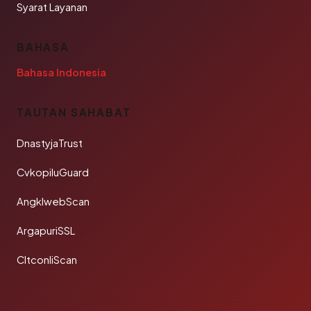
Syarat Layanan
BAHASA
Bahasa Indonesia
TAUTAN SAHABAT
DnastyjaTrust
CvkopiluGuard
AngklwebScan
ArgapuriSSL
CltconliScan