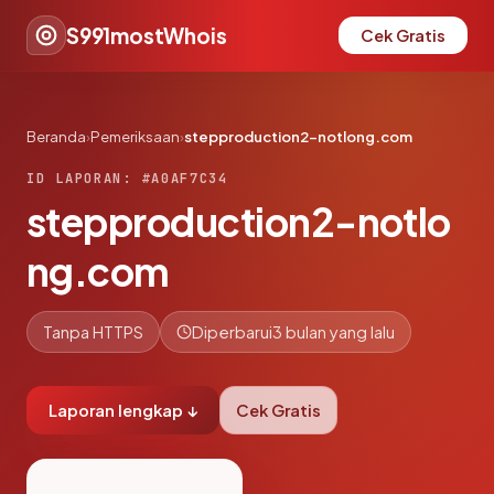
S991mostWhois
Cek Gratis
Beranda
›
Pemeriksaan
›
stepproduction2-notlong.com
ID LAPORAN: #A0AF7C34
stepproduction2-notlo
ng.com
Tanpa HTTPS
Diperbarui
3 bulan yang lalu
Laporan lengkap ↓
Cek Gratis