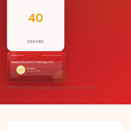
40
SEDANG
S991mostWhois · stepproduction2-notlong.com