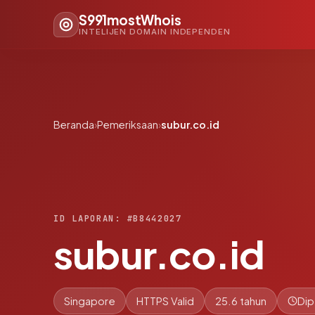
S991mostWhois
INTELIJEN DOMAIN INDEPENDEN
Beranda
›
Pemeriksaan
›
subur.co.id
ID LAPORAN: #B8442027
subur.co.id
Singapore
HTTPS Valid
25.6 tahun
Dip