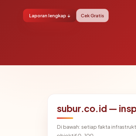
Laporan lengkap ↓
Cek Gratis
subur.co.id — ins
Di bawah: setiap fakta infrastru
objektif 0-100.