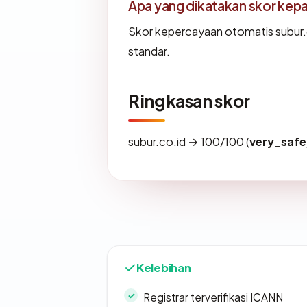
Apa yang dikatakan skor kep
Skor kepercayaan otomatis subur.c
standar.
Ringkasan skor
subur.co.id → 100/100 (
very_safe
Kelebihan
Registrar terverifikasi ICANN