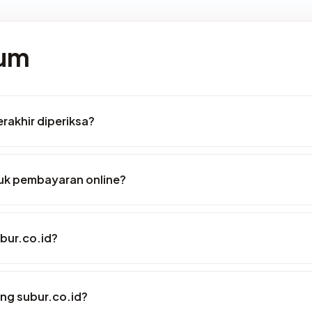
mum
erakhir diperiksa?
uk pembayaran online?
bur.co.id?
ng subur.co.id?