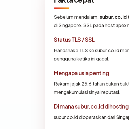
Sebelum mendalam:
subur.co.id
t
di Singapore. SSL pada host apex
Status TLS / SSL
Handshake TLS ke subur.co.id m
pengguna ketika ini gagal.
Mengapa usia penting
Rekam jejak 25.6 tahun bukan bukti 
mengakumulasi sinyal reputasi.
Di mana subur.co.id dihosting
subur.co.id dioperasikan dari Sing