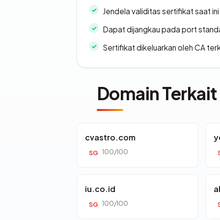
Jendela validitas sertifikat saat ini
Dapat dijangkau pada port stand
Sertifikat dikeluarkan oleh CA ter
Domain Terkait
cvastro.com
y
100/100
SG
iu.co.id
a
100/100
SG