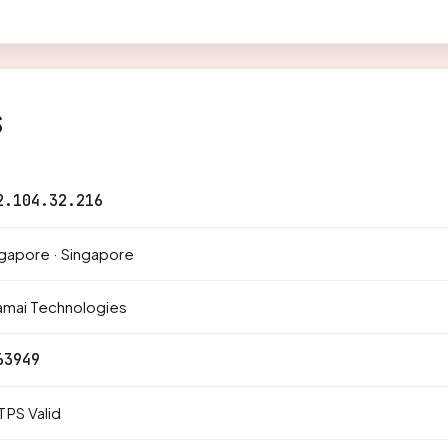
s
2.104.32.216
gapore · Singapore
amai Technologies
63949
PS Valid