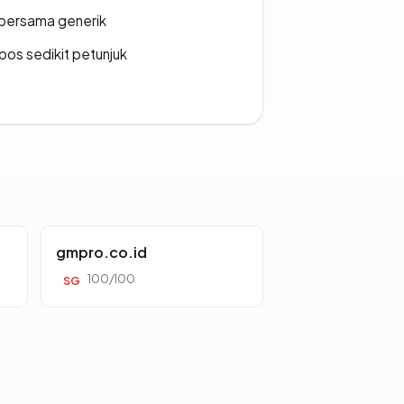
bersama generik
os sedikit petunjuk
gmpro.co.id
100/100
SG