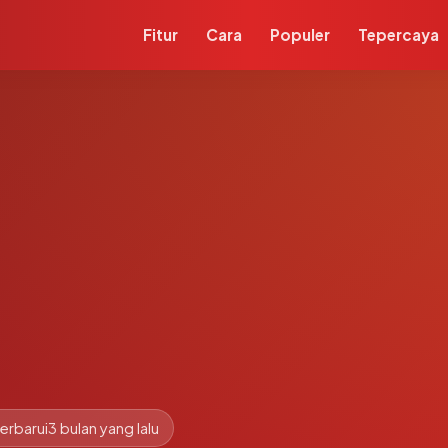
Fitur
Cara
Populer
Tepercaya
erbarui
3 bulan yang lalu