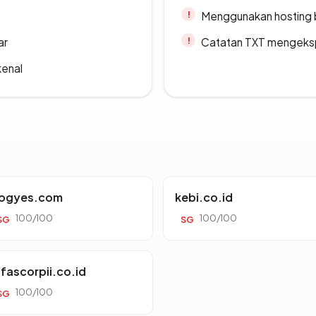
Menggunakan hosting 
ar
Catatan TXT mengeksp
kenal
ogyes.com
kebi.co.id
100/100
100/100
SG
SG
lfascorpii.co.id
100/100
SG