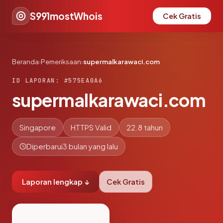
S991mostWhois
Cek Gratis
Beranda
›
Pemeriksaan
›
supermalkarawaci.com
ID LAPORAN: #575EA0A6
supermalkarawaci.com
Singapore
HTTPS Valid
22.8 tahun
Diperbarui
3 bulan yang lalu
Laporan lengkap ↓
Cek Gratis