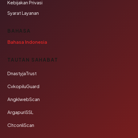
Kebijakan Privasi
Syarat Layanan
BAHASA
Bahasa Indonesia
TAUTAN SAHABAT
DnastyjaTrust
CvkopiluGuard
AngklwebScan
ArgapuriSSL
CltconliScan