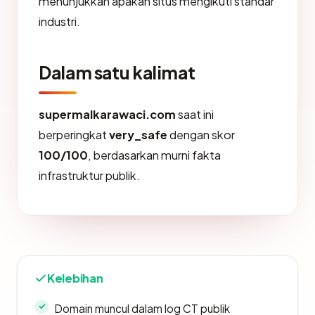
menunjukkan apakah situs mengikuti standar
industri.
Dalam satu kalimat
supermalkarawaci.com
saat ini
berperingkat
very_safe
dengan skor
100/100
, berdasarkan murni fakta
infrastruktur publik.
Kelebihan
Domain muncul dalam log CT publik