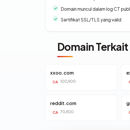
Domain muncul dalam log CT publ
Sertifikat SSL/TLS yang valid
Domain Terkait
xxoo.com
e
100/100
CA
reddit.com
g
70/100
CA