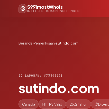
S991mostWhois
INTELIJEN DOMAIN INDEPENDEN
Beranda
›
Pemeriksaan
›
sutindo.com
ID LAPORAN: #7334367B
sutindo.com
Canada
HTTPS Valid
26.2 tahun
Diperb