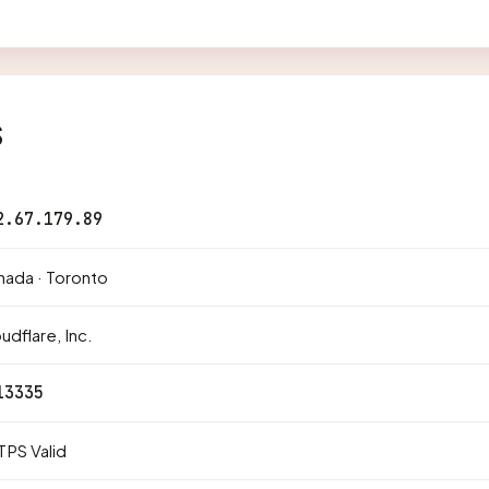
s
2.67.179.89
ada · Toronto
udflare, Inc.
13335
PS Valid