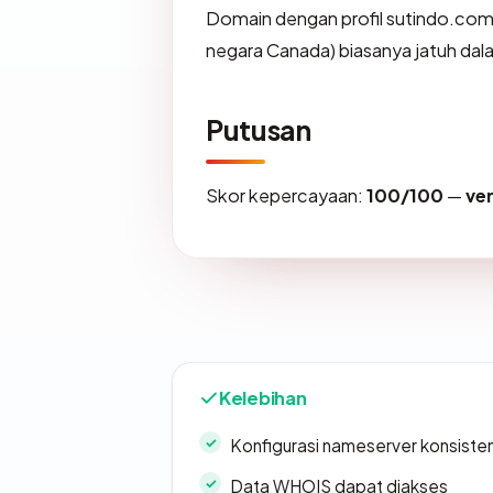
Domain dengan profil sutindo.com (
negara Canada) biasanya jatuh dal
Putusan
Skor kepercayaan:
100/100
—
ve
Kelebihan
Konfigurasi nameserver konsiste
Data WHOIS dapat diakses