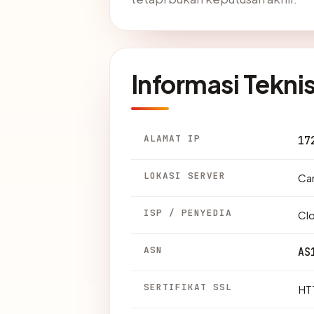
Informasi Tekni
ALAMAT IP
17
LOKASI SERVER
Can
ISP / PENYEDIA
Clo
ASN
AS
SERTIFIKAT SSL
HTT