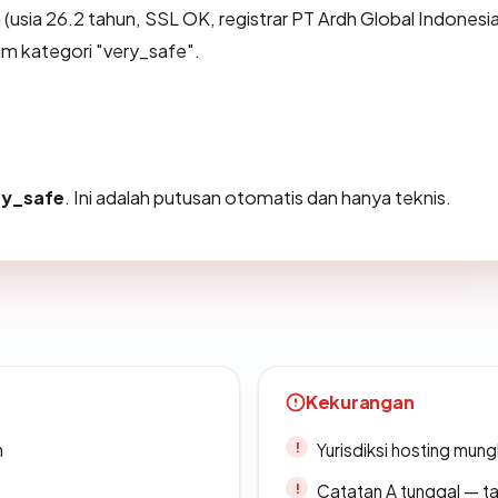
usia 26.2 tahun, SSL OK, registrar PT Ardh Global Indonesia
am kategori "very_safe".
ry_safe
. Ini adalah putusan otomatis dan hanya teknis.
Kekurangan
n
Yurisdiksi hosting mun
Catatan A tunggal — ta