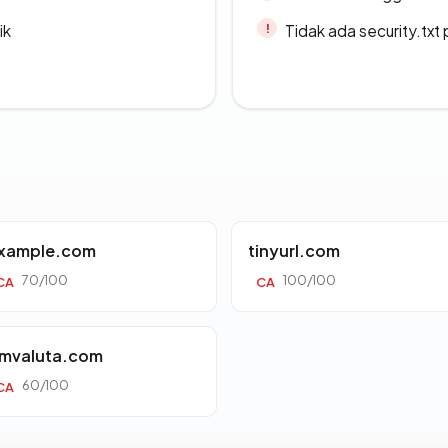
ik
Tidak ada security.txt 
xample.com
tinyurl.com
70/100
100/100
CA
CA
mvaluta.com
60/100
CA