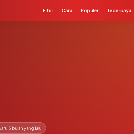
Fitur
Cara
Populer
Tepercaya
arui
3 bulan yang lalu