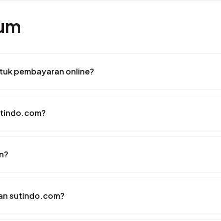
mum
tuk pembayaran online?
utindo.com?
n?
an sutindo.com?