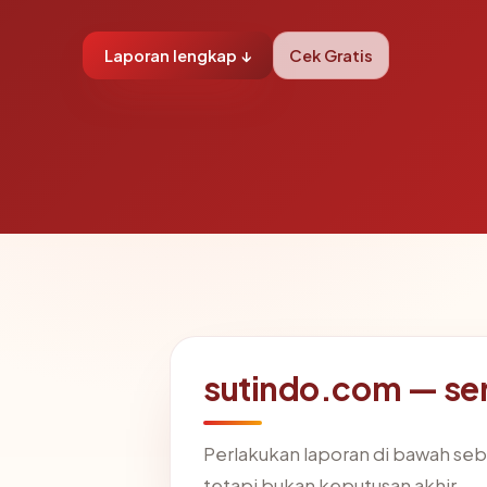
Laporan lengkap ↓
Cek Gratis
sutindo.com — ser
Perlakukan laporan di bawah seb
tetapi bukan keputusan akhir.