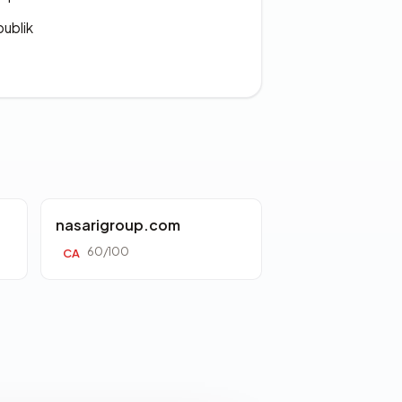
publik
nasarigroup.com
60/100
CA