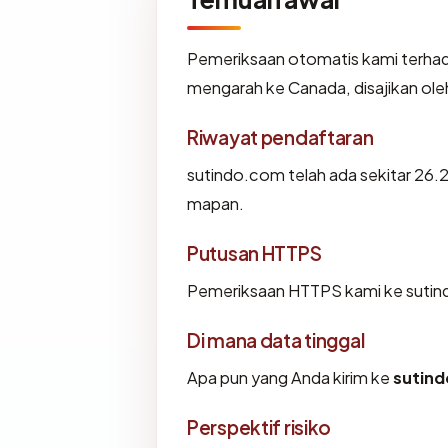
Pemeriksaan otomatis kami terha
mengarah ke Canada, disajikan ol
Riwayat pendaftaran
sutindo.com telah ada sekitar 26.
mapan.
Putusan HTTPS
Pemeriksaan HTTPS kami ke sutin
Di mana data tinggal
Apa pun yang Anda kirim ke
sutin
Perspektif risiko