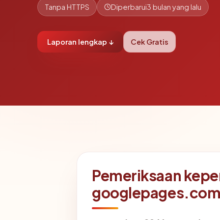
Tanpa HTTPS
Diperbarui
3 bulan yang lalu
Laporan lengkap ↓
Cek Gratis
Pemeriksaan kepe
googlepages.co