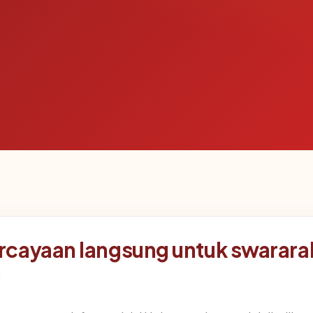
rcayaan langsung untuk swarar
m