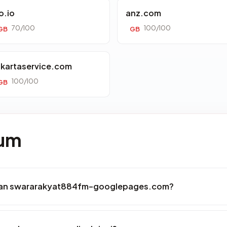
o.io
anz.com
70/100
100/100
GB
GB
akartaservice.com
100/100
GB
mum
kan swararakyat884fm-googlepages.com?