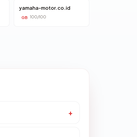
yamaha-motor.co.id
100/100
GB