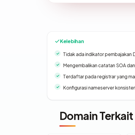
Kelebihan
Tidak ada indikator pembajakan
Mengembalikan catatan SOA dan 
Terdaftar pada registrar yang m
Konfigurasi nameserver konsiste
Domain Terkait