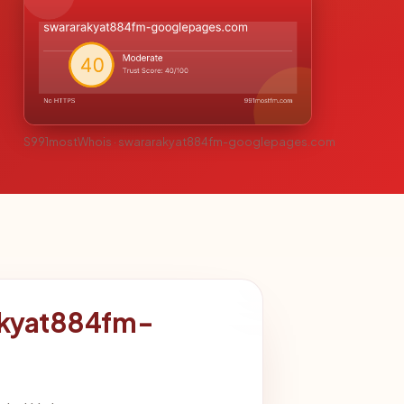
S991mostWhois · swararakyat884fm-googlepages.com
akyat884fm-