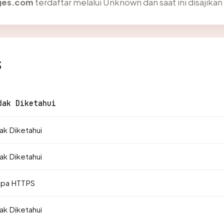
ges.com
terdaftar melalui Unknown dan saat ini disajika
s
dak Diketahui
ak Diketahui
ak Diketahui
npa HTTPS
ak Diketahui