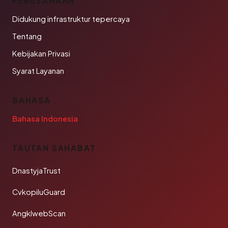
PERUSAHAAN
Didukung infrastruktur tepercaya
Tentang
Kebijakan Privasi
Syarat Layanan
BAHASA
Bahasa Indonesia
TAUTAN SAHABAT
DnastyjaTrust
CvkopiluGuard
AngklwebScan