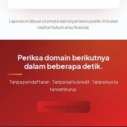
Laporan ini dibuat otomatis dari sinyal teknis publik. Ini bukan
nasihat hukum atau finansial.
Periksa domain berikutnya
dalam beberapa detik.
Tanpa pendaftaran. Tanpa kartu kredit. Tanpa kuota
tersembunyi.
Mulai cek gratis →