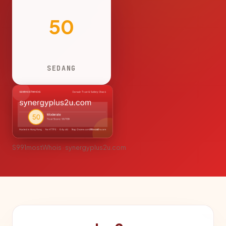
50
SEDANG
S991mostWhois · synergyplus2u.com