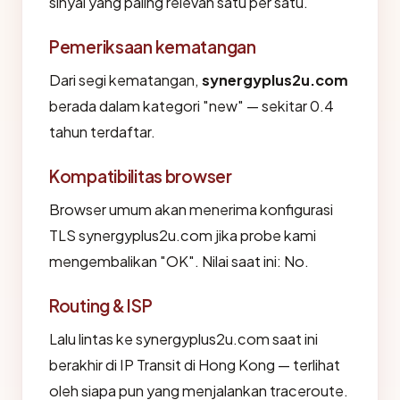
sinyal yang paling relevan satu per satu.
Pemeriksaan kematangan
Dari segi kematangan,
synergyplus2u.com
berada dalam kategori "new" — sekitar 0.4
tahun terdaftar.
Kompatibilitas browser
Browser umum akan menerima konfigurasi
TLS synergyplus2u.com jika probe kami
mengembalikan "OK". Nilai saat ini: No.
Routing & ISP
Lalu lintas ke synergyplus2u.com saat ini
berakhir di IP Transit di Hong Kong — terlihat
oleh siapa pun yang menjalankan traceroute.