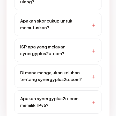
ulang?
Apakah skor cukup untuk
memutuskan?
ISP apa yang melayani
synergyplus2u.com?
Di mana mengajukan keluhan
tentang synergyplus2u.com?
Apakah synergyplus2u.com
memiliki IPv6?