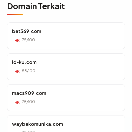
Domain Terkait
bet369.com
75/100
HK
id-ku.com
58/100
HK
macs909.com
75/100
HK
waybekomunika.com