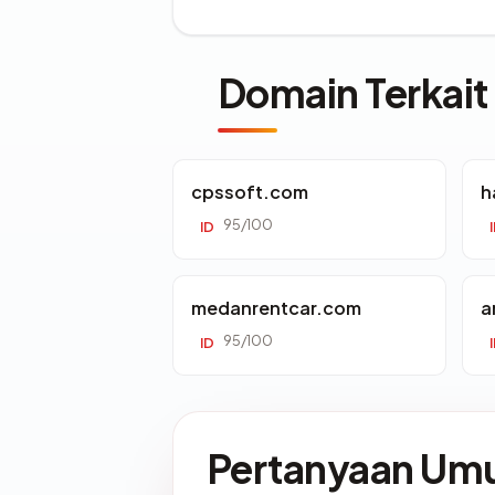
Domain Terkait
cpssoft.com
h
95/100
ID
medanrentcar.com
a
95/100
ID
Pertanyaan U