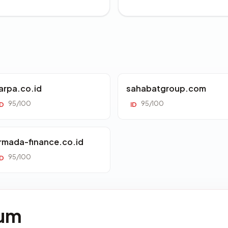
arpa.co.id
sahabatgroup.com
95/100
95/100
ID
ID
rmada-finance.co.id
95/100
ID
mum