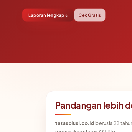
Laporan lengkap ↓
Cek Gratis
Pandangan lebih d
tatasolusi.co.id
berusia 22 tahun
menyajikan status SSL No.