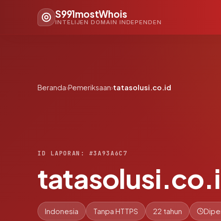
S991mostWhois
INTELIJEN DOMAIN INDEPENDEN
Beranda
›
Pemeriksaan
›
tatasolusi.co.id
ID LAPORAN: #3A93A6C7
tatasolusi.co.
Indonesia
Tanpa HTTPS
22 tahun
Dipe