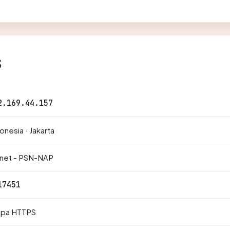
s
2.169.44.157
onesia · Jakarta
znet - PSN-NAP
17451
npa HTTPS