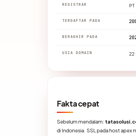
REGISTRAR
PT 
TERDAFTAR PADA
20
BERAKHIR PADA
20
USIA DOMAIN
22 
Fakta cepat
Sebelum mendalam:
tatasolusi.c
di Indonesia. SSL pada host apex