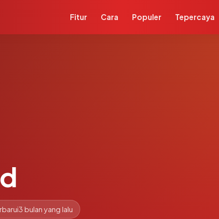
Fitur
Cara
Populer
Tepercaya
id
rbarui
3 bulan yang lalu