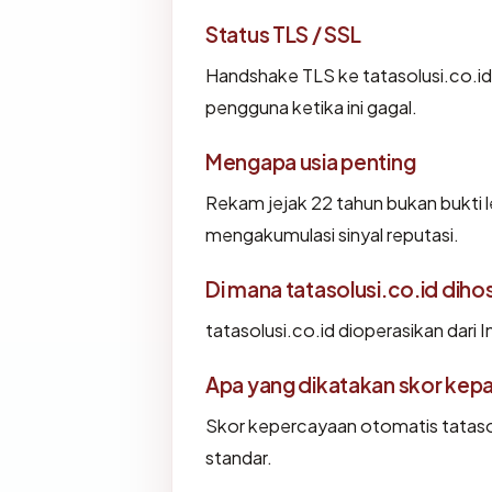
Status TLS / SSL
Handshake TLS ke tatasolusi.co.
pengguna ketika ini gagal.
Mengapa usia penting
Rekam jejak 22 tahun bukan bukti le
mengakumulasi sinyal reputasi.
Di mana tatasolusi.co.id diho
tatasolusi.co.id dioperasikan dari
Apa yang dikatakan skor kep
Skor kepercayaan otomatis tatasol
standar.