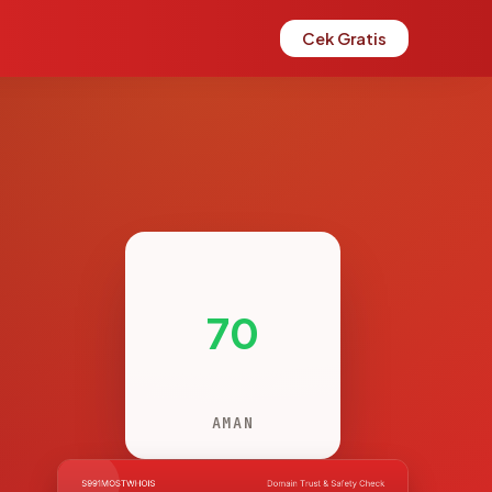
Cek Gratis
70
AMAN