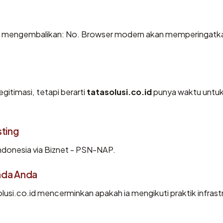
id mengembalikan: No. Browser modern akan memperingatk
gitimasi, tetapi berarti
tatasolusi.co.id
punya waktu untu
sting
 Indonesia via Biznet - PSN-NAP.
ada Anda
usi.co.id mencerminkan apakah ia mengikuti praktik infrast