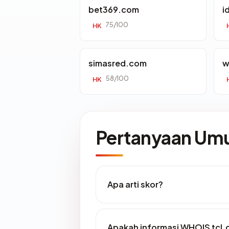
bet369.com
i
75/100
HK
simasred.com
w
58/100
HK
Pertanyaan U
Apa arti skor?
Apakah informasi WHOIS tcl