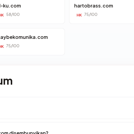
d-ku.com
hartobrass.com
58/100
75/100
HK
HK
aybekomunika.com
75/100
HK
mum
.com disembunyikan?