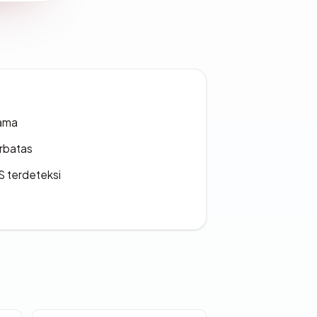
lama
erbatas
S terdeteksi