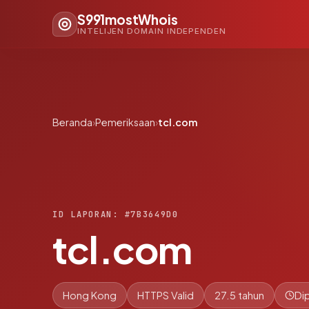
S991mostWhois
INTELIJEN DOMAIN INDEPENDEN
Beranda
›
Pemeriksaan
›
tcl.com
ID LAPORAN: #7B3649D0
tcl.com
Hong Kong
HTTPS Valid
27.5 tahun
Di