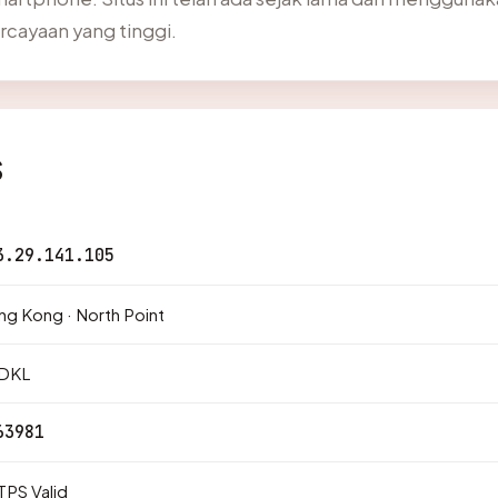
rcayaan yang tinggi.
s
3.29.141.105
g Kong · North Point
DKL
63981
PS Valid