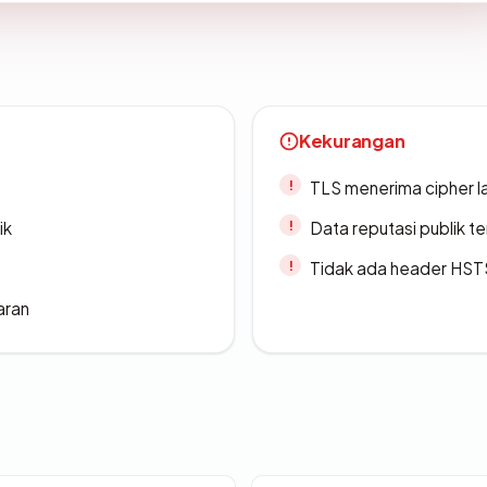
Kekurangan
TLS menerima cipher 
ik
Data reputasi publik t
Tidak ada header HST
aran