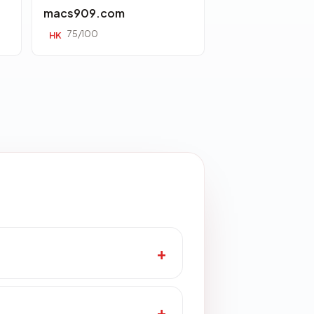
macs909.com
75/100
HK