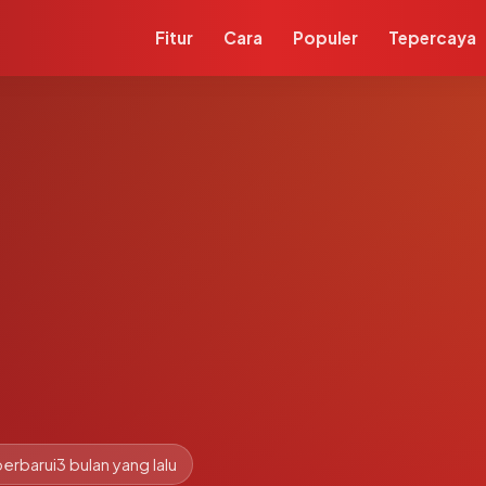
Fitur
Cara
Populer
Tepercaya
perbarui
3 bulan yang lalu