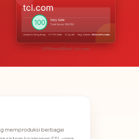
S991mostWhois · tcl.com
yang memproduksi berbagai
akan sistem keamanan SSL yang