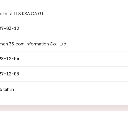
oTrust TLS RSA CA G1
27-03-12
men 35.com Information Co., Ltd.
98-12-04
27-12-03
5 tahun