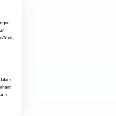
engan
ar
eoTrust,
 dalam
sahaan
guna