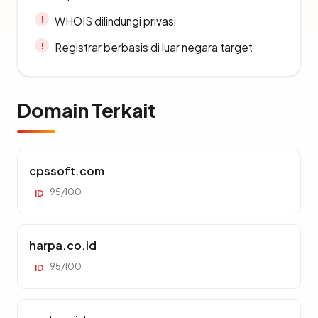
WHOIS dilindungi privasi
Registrar berbasis di luar negara target
Domain Terkait
cpssoft.com
95/100
ID
harpa.co.id
95/100
ID