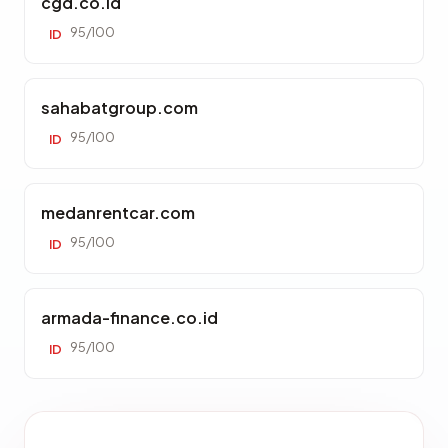
cgd.co.id
95/100
ID
sahabatgroup.com
95/100
ID
medanrentcar.com
95/100
ID
armada-finance.co.id
95/100
ID