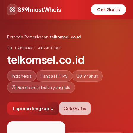
S991mostWhois
Cek Gratis
Beranda
›
Pemeriksaan
›
telkomsel.co.id
ID LAPORAN: #A7AFF16F
telkomsel.co.id
Indonesia
Tanpa HTTPS
28.9 tahun
Diperbarui
3 bulan yang lalu
Laporan lengkap ↓
Cek Gratis