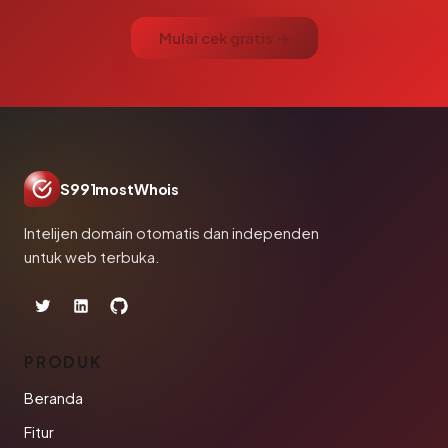
Mulai cek gratis →
S991mostWhois
Intelijen domain otomatis dan independen
untuk web terbuka.
PRODUK
Beranda
Fitur